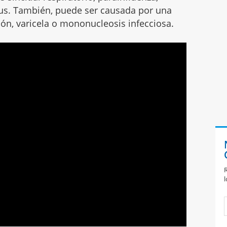
rus. También, puede ser causada por una
ón, varicela o mononucleosis infecciosa.
R
l