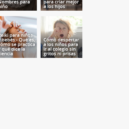
Nombres para
para criar mejor
niño
a los hijos
Reiki para niños
y bebés - Qué es,
Cómo despertar
cómo se practica
a los niños para
y qué dice la
ir al colegio sin
ciencia
gritos ni prisas