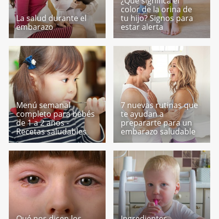
¿Qué significa el
color de la orina de
La salud durante el
tu hijo? Signos para
embarazo
estar alerta
Menú semanal
7 nuevas rutinas que
completo para bebés
te ayudan a
de 1 a 2 años -
prepararte para un
Recetas saludables
embarazo saludable
Qué nos dicen los
Ingredientes