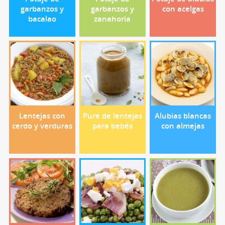
garbanzos y
garbanzos y
con acelgas
bacalao
zanahoria
Lentejas con
Puré de lentejas
Alubias blancas
cerdo y verduras
para bebés
con almejas