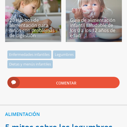
20 Hábitos de
Guía de alimentación
alimentación para
infantil saludable de
niños con problemas
los 0 a los 12 años de
de digestión
edad
Enfermedades infantiles
Legumbres
Dietas y menús infantiles
COMENTAR
ALIMENTACIÓN
5 mitos sobre las legumbres