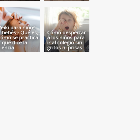
Reiki para niños
y bebés - Qué es,
Cómo despertar
cómo se practica
a los niños para
y qué dice la
ir al colegio sin
ciencia
gritos ni prisas