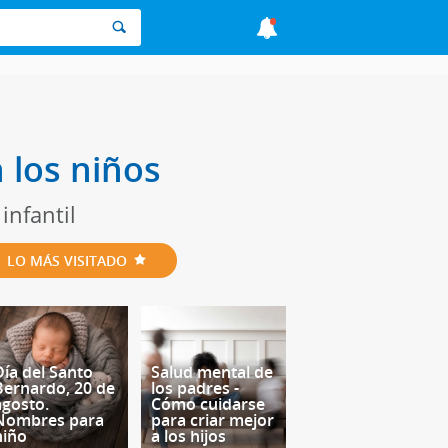
 los niños
infantil
LO MÁS VISITADO
Día del Santo
Salud mental de
Bernardo, 20 de
los padres -
agosto.
Cómo cuidarse
Nombres para
para criar mejor
niño
a los hijos