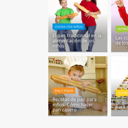
COCINA CON NIÑOS
NUTRIC
El pan tradicional en la
Las c
alimentación de los
de lo
niños
PAN Y PIZZAS
NUTRIC
Recetas de pan para
Pirám
niños. Cómo hacer
para 
pan casero