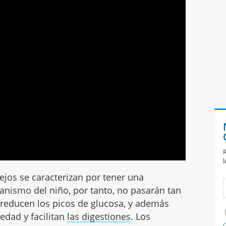
R
l
jos se caracterizan por tener una
ganismo del niño, por tanto, no pasarán tan
e reducen los picos de glucosa, y además
edad y facilitan
las digestiones
. Los
C