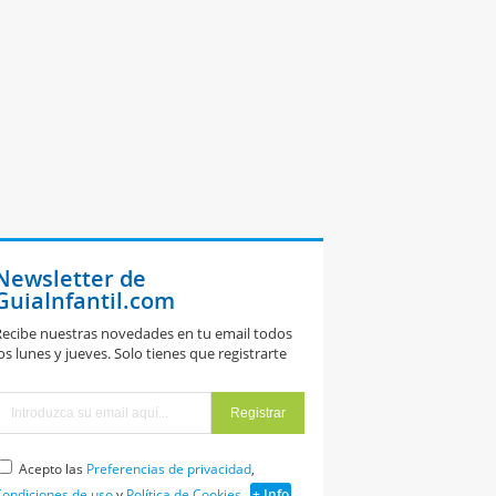
Newsletter de
GuiaInfantil.com
ecibe nuestras novedades en tu email todos
os lunes y jueves. Solo tienes que registrarte
Acepto las
Preferencias de privacidad
,
ondiciones de uso
y
Política de Cookies
+ Info