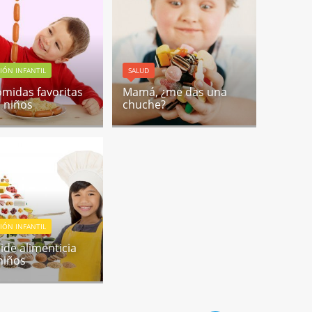
IÓN INFANTIL
SALUD
omidas favoritas
Mamá, ¿me das una
s niños
chuche?
IÓN INFANTIL
ide alimenticia
niños