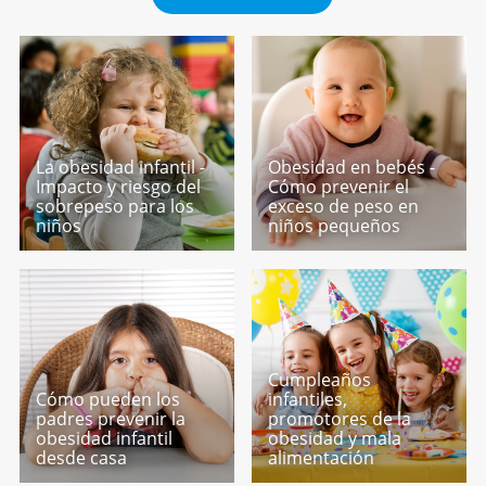
La obesidad infantil -
Obesidad en bebés -
Impacto y riesgo del
Cómo prevenir el
sobrepeso para los
exceso de peso en
niños
niños pequeños
Cumpleaños
Cómo pueden los
infantiles,
padres prevenir la
promotores de la
obesidad infantil
obesidad y mala
desde casa
alimentación