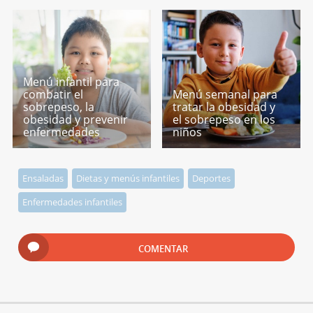
Menú infantil para
combatir el
Menú semanal para
sobrepeso, la
tratar la obesidad y
obesidad y prevenir
el sobrepeso en los
enfermedades
niños
Ensaladas
Dietas y menús infantiles
Deportes
Enfermedades infantiles
COMENTAR