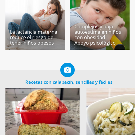
Complejos y baja
La lactancia materna
autoestima en niños
reduce el riesgo de
con obesidad -
tener niños obesos
Apoyo psicológico
Recetas con calabacín, sencillas y fáciles