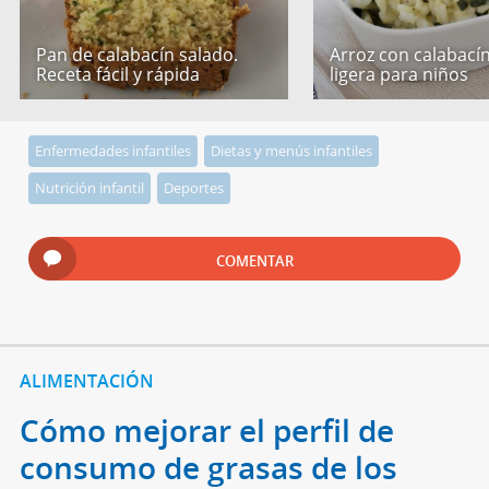
Pan de calabacín salado.
Arroz con calabacín
Receta fácil y rápida
ligera para niños
Enfermedades infantiles
Dietas y menús infantiles
Nutrición infantil
Deportes
COMENTAR
ALIMENTACIÓN
Cómo mejorar el perfil de
consumo de grasas de los