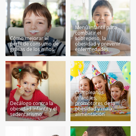
Menú infantil para
combatir el
Cómo mejorar el
sobrepeso, la
perfil de consumo de
obesidad y prevenir
grasas de los niños
enfermedades
Cumpleaños
infantiles,
Decálogo contra la
promotores de la
obesidad infantil y el
obesidad y mala
sedentarismo
alimentación