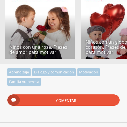
Niños con un globo
Niños con una rosa. Frases
corazón. Frases de
de amor para motivar
para motivar
Aprendizaje
Diálogo y comunicación
Motivación
Familia numerosa
COMENTAR