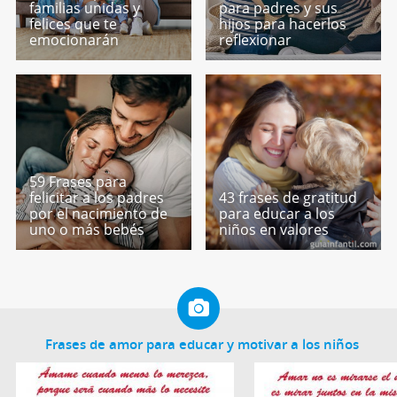
familias unidas y
para padres y sus
felices que te
hijos para hacerlos
emocionarán
reflexionar
59 Frases para
felicitar a los padres
43 frases de gratitud
por el nacimiento de
para educar a los
uno o más bebés
niños en valores
Frases de amor para educar y motivar a los niños