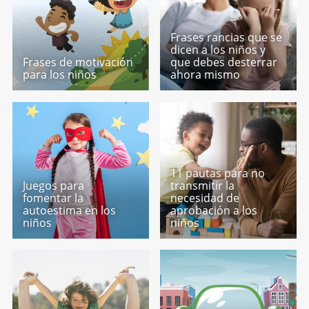
Frases rancias que se
dicen a los niños y
Frases de motivación
que debes desterrar
para los niños
ahora mismo
11 pautas para no
Juegos para
transmitir la
fomentar la
necesidad de
autoestima en los
aprobación a los
niños
niños