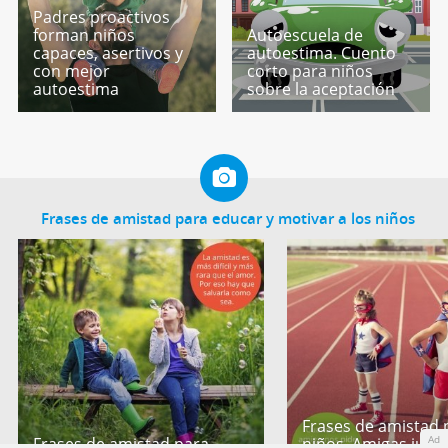
Padres proactivos
forman niños
Autoescuela de
capaces, asertivos y
autoestima. Cuento
con mejor
corto para niños
autoestima
sobre la aceptación
Frases de amistad para educar y motivar a los niños
Frases de amistad 
Ad
Frases de amistad para
niños. Amigas jug