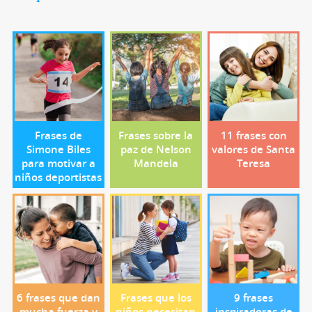
Frases de
Frases sobre la
11 frases con
Simone Biles
paz de Nelson
valores de Santa
para motivar a
Mandela
Teresa
niños deportistas
6 frases que dan
Frases que los
9 frases
mucha fuerza y
niños necesitan
inspiradoras de