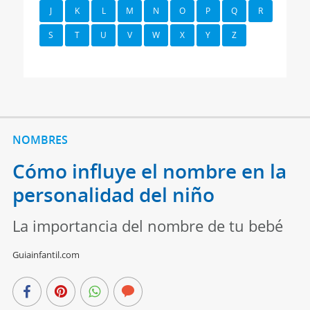
J
K
L
M
N
O
P
Q
R
S
T
U
V
W
X
Y
Z
NOMBRES
Cómo influye el nombre en la
personalidad del niño
La importancia del nombre de tu bebé
Guiainfantil.com