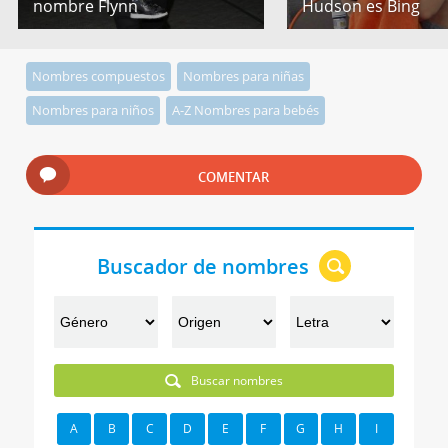
nombre Flynn
Hudson es Bing
Nombres compuestos
Nombres para niñas
Nombres para niños
A-Z Nombres para bebés
COMENTAR
Buscador de nombres
Buscar nombres
A
B
C
D
E
F
G
H
I