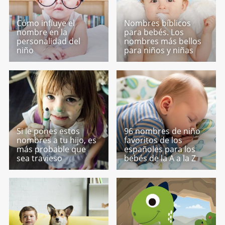
Cómo influye el
Nombres bíblicos
nombre en la
para bebés. Los
personalidad del
nombres más bellos
niño
para niños y niñas
Si le pones estos
96 nombres de niño
nombres a tu hijo, es
favoritos de los
más probable que
españoles para los
sea travieso
bebés de la A a la Z