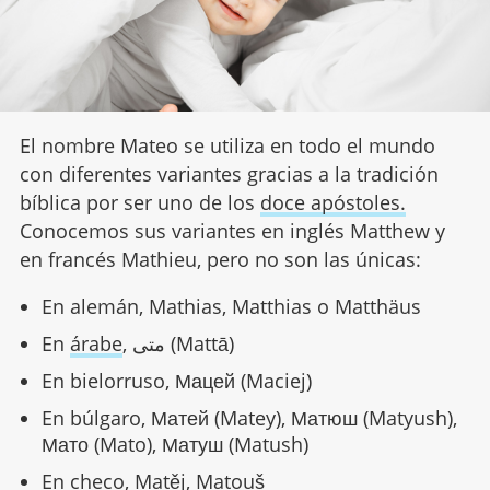
El nombre Mateo se utiliza en todo el mundo
con diferentes variantes gracias a la tradición
bíblica por ser uno de los
doce apóstoles.
Conocemos sus variantes en inglés Matthew y
en francés Mathieu, pero no son las únicas:
En alemán, Mathias, Matthias o Matthäus
En
árabe
, متى (Mattā)
En bielorruso, Мацей (Maciej)
En búlgaro, Матей (Matey), Матюш (Matyush),
Мато (Mato), Матуш (Matush)
En checo, Matěj, Matouš