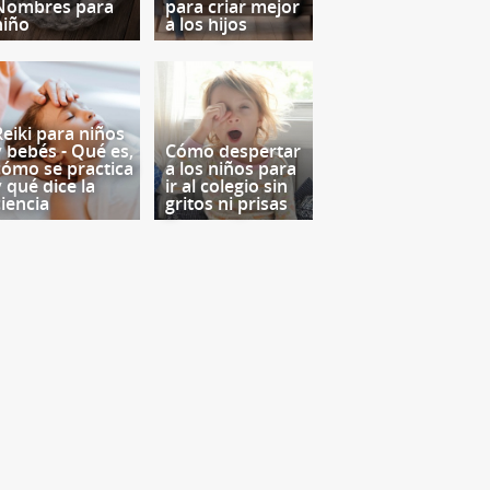
Nombres para
para criar mejor
niño
a los hijos
Reiki para niños
y bebés - Qué es,
Cómo despertar
cómo se practica
a los niños para
y qué dice la
ir al colegio sin
ciencia
gritos ni prisas