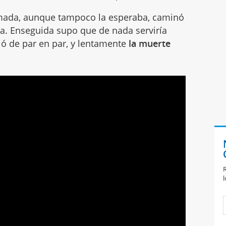
amada, aunque tampoco la esperaba, caminó
rta. Enseguida supo que de nada serviría
rió de par en par, y lentamente
la muerte
R
l