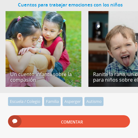
Cuentos para trabajar emociones con los niños
Un cuento infantil sobre la
Ranita la rana, un 
compasión
para niños sobre e
Escuela / Colegio
Familia
Asperger
Autismo
COMENTAR