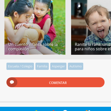
Un cuento infantil sobre la
Ranita la rana, un 
compasión
para niños sobre e
Escuela / Colegio
Familia
Asperger
Autismo
COMENTAR