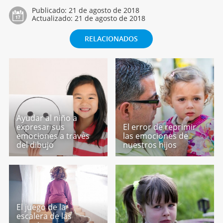
Publicado:
21 de agosto de 2018
Actualizado:
21 de agosto de 2018
RELACIONADOS
Ayudar al niño a
expresar sus
El error de reprimir
emociones a través
las emociones de
del dibujo
nuestros hijos
El juego de la
escalera de las