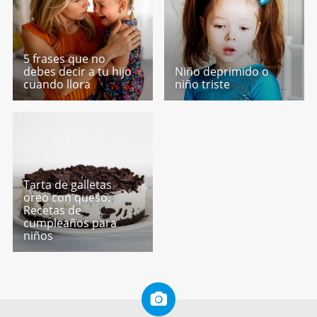
5 frases que no
debes decir a tu hijo
Niño deprimido o
cuando llora
niño triste
Tarta de galletas
oreo con queso.
Recetas de
cumpleaños para
niños