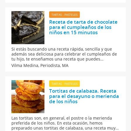
papá lo merece en su día especial!
TARTAS - PASTELES
Receta de tarta de chocolate
para el cumpleaños de los
niños en 15 minutos
Si estás buscando una receta rápida, sencilla y que
además sea deliciosa para celebrar el cumpleaños de
tu hijo, te enseñamos una receta que puedes
elaborarla en tan solo 15 minutos: Una tarta de
Vilma Medina,
Periodista, MA
chocolate especial para un día importante en que tu
hijo soplará velitas de cumpleaños.
TARTAS - PASTELES
Tortitas de calabaza. Receta
para el desayuno o merienda
de los niños
Las tortitas son, en general, el postre o la merienda
preferida de los niños. En esta ocasión, hemos
preparado unas tortitas de calabaza, una receta muy