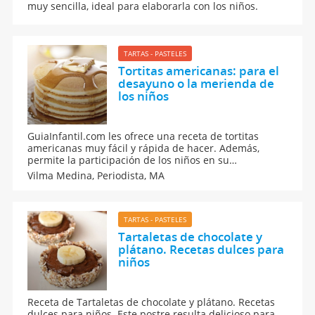
muy sencilla, ideal para elaborarla con los niños.
TARTAS - PASTELES
Tortitas americanas: para el
desayuno o la merienda de
los niños
GuiaInfantil.com les ofrece una receta de tortitas
americanas muy fácil y rápida de hacer. Además,
permite la participación de los niños en su
elaboración. Una receta para hacerla en casa con los
Vilma Medina,
Periodista, MA
niños, tanto para el desayuno como para la merienda
de toda la familia.
TARTAS - PASTELES
Tartaletas de chocolate y
plátano. Recetas dulces para
niños
Receta de Tartaletas de chocolate y plátano. Recetas
dulces para niños. Este postre resulta delicioso para