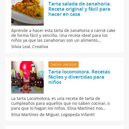
Tarta salada de zanahoria.
Receta original y fácil para
hacer en casa
Aprende a hacer esta tarta de zanahoria o carrot cake
de forma fácil y sencilla. Una receta ideal para los
niños ya que las zanahorias son un alimento
altamente nutritivo para los niños. Te damos la receta
Silvia Leal,
Creativa
de la tarta salada de zanahoria. Un pastel delicioso
que mantendrá a tus hijos sanos y fuertes. Recetas
caseras para toda la familia.
TARTAS - PASTELES
Tarta locomotora. Recetas
fáciles y divertidas para
niños
La tarta Locomotora, es una receta de tarta de
cumpleaños para aquellos que no saben cocinar, o
para que lo hagan los niños. Elisa Martínez nos
enseña a hacer una tarta divertida en forma de tren
Elisa Martínez de Miguel,
Logopeda Infantil
repleta de golosinas.