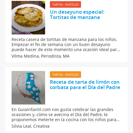
TARTAS - PASTELES
Un desayuno especial:
Tortitas de manzana
Receta casera de tortitas de manzana para los niños.
Empezar el fin de semana con un buen desayuno
puede hacer de este momento una ocasión ideal para
estar en familia. Sigue la receta de tortitas de
Vilma Medina,
Periodista, MA
manzana, muy fácil y rápida de hacer para los niños.
TARTAS - PASTELES
Receta de tarta de limón con
corbata para el Día del Padre
En Guiainfantil.com nos gusta celebrar las grandes
ocasiones y, cómo se avecina el Día del Padre, te
proponemos meterte en la cocina con los niños para
elaborar una tarta de limón y chocolate.
Silvia Leal,
Creativa