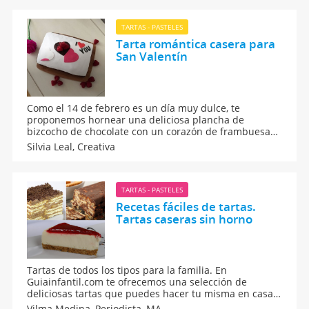
TARTAS - PASTELES
Tarta romántica casera para
San Valentín
Como el 14 de febrero es un día muy dulce, te
proponemos hornear una deliciosa plancha de
bizcocho de chocolate con un corazón de frambuesas
para San Valentín.
Silvia Leal,
Creativa
TARTAS - PASTELES
Recetas fáciles de tartas.
Tartas caseras sin horno
Tartas de todos los tipos para la familia. En
Guiainfantil.com te ofrecemos una selección de
deliciosas tartas que puedes hacer tu misma en casa,
con los niños, sin la necesidad de utilizar el horno.
Vilma Medina,
Periodista, MA