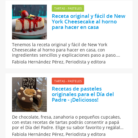
TARTAS - PASTELES
Receta original y fácil de New
York Cheesecake al horno
para hacer en casa
Tenemos la receta original y fácil de New York
Cheesecake al horno para hacer en casa, con
ingredientes sencillos y explicaciones paso a paso.
Aprende a preparar la base de galleta, la crema suave
Fabiola Hernández Pérez,
Periodista y editora
y la cobertura perfecta, para esa celebración especial
o antojo dulce. Rica, cremosa y siempre un acierto.
TARTAS - PASTELES
Recetas de pasteles
originales para el Día del
Padre - ¡Deliciosos!
De chocolate, fresa, zanahoria o pequeños cupcakes,
con estas recetas de tartas podrás consentir a papá
por el Día del Padre. Elige su sabor favorito y regálale
la sorpresa de prepararle una rica tarta casera,
Fabiola Hernández Pérez,
Periodista y editora
estamos seguras que querrás preparar todas ¡porque