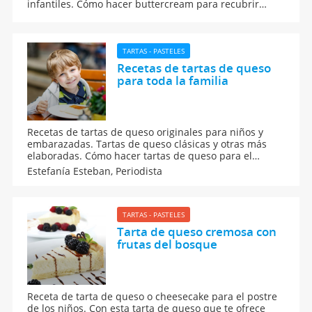
infantiles. Cómo hacer buttercream para recubrir
pasteles, tartas, muffins o bollos.
TARTAS - PASTELES
Recetas de tartas de queso
para toda la familia
Recetas de tartas de queso originales para niños y
embarazadas. Tartas de queso clásicas y otras más
elaboradas. Cómo hacer tartas de queso para el
postre o la merienda.
Estefanía Esteban,
Periodista
TARTAS - PASTELES
Tarta de queso cremosa con
frutas del bosque
Receta de tarta de queso o cheesecake para el postre
de los niños. Con esta tarta de queso que te ofrece