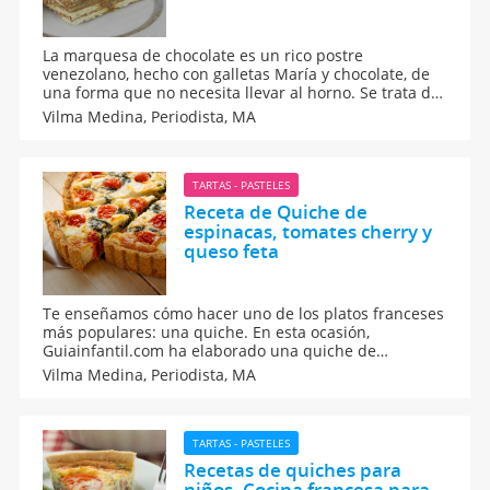
La marquesa de chocolate es un rico postre
venezolano, hecho con galletas María y chocolate, de
una forma que no necesita llevar al horno. Se trata de
una torta fría muy famosa en Venezuela, muy fácil de
Vilma Medina,
Periodista, MA
elaborar en casa y con los niños. Una receta casera,
rápida y sencilla.
TARTAS - PASTELES
Receta de Quiche de
espinacas, tomates cherry y
queso feta
Te enseñamos cómo hacer uno de los platos franceses
más populares: una quiche. En esta ocasión,
Guiainfantil.com ha elaborado una quiche de
espinacas, tomates cherry y queso feta, ideal para
Vilma Medina,
Periodista, MA
celebraciones de cumpleaños, Navidad, y otras fiestas
familiares. A los niños les encantan.
TARTAS - PASTELES
Recetas de quiches para
niños. Cocina francesa para