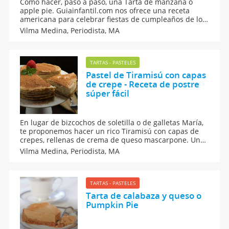
Cómo hacer, paso a paso, una Tarta de manzana o
apple pie. Guiainfantil.com nos ofrece una receta
americana para celebrar fiestas de cumpleaños de los
niños, el thanksgiving (Acción de Gracias) o cualquier
Vilma Medina,
Periodista, MA
otra fiesta familiar. Una receta fácil, sencilla y muy
rápida de hacer.
TARTAS - PASTELES
Pastel de Tiramisú con capas
de crepe - Receta de postre
súper fácil
En lugar de bizcochos de soletilla o de galletas María,
te proponemos hacer un rico Tiramisú con capas de
crepes, rellenas de crema de queso mascarpone. Una
receta fácil y sencilla de hacer para el postre o una
Vilma Medina,
Periodista, MA
celebración de los niños y de la familia. Una receta
para sorprender a todos.
TARTAS - PASTELES
Tarta de calabaza y queso o
Pumpkin Pie