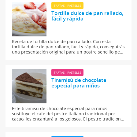
TARTAS - PASTELES
Tortilla dulce de pan rallado,
fácil y rápida
Receta de tortilla dulce de pan rallado. Con esta
tortilla dulce de pan rallado, fácil y rápida, conseguirás
una presentación original para un postre sencillo pero
muy rico. Guiainfantil.com nos ofrece esta receta, paso
a paso.
TARTAS - PASTELES
Tiramisú de chocolate
especial para niños
Este tiramisú de chocolate especial para niños
sustituye el café del postre italiano tradicional por
cacao, les encantará a los golosos. El postre tradicional
tiene como ingrediente principal el mascarpone, un
típico queso italiano.