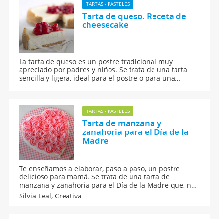
TARTAS - PASTELES
Tarta de queso. Receta de
cheesecake
La tarta de queso es un postre tradicional muy
apreciado por padres y niños. Se trata de una tarta
sencilla y ligera, ideal para el postre o para una
celebración familiar. Te enseñamos a hacer una
cheesecake tradicional, paso a paso, de una forma
fácil y rápida, con la participación de los niños.
TARTAS - PASTELES
Tarta de manzana y
zanahoria para el Día de la
Madre
Te enseñamos a elaborar, paso a paso, un postre
delicioso para mamá. Se trata de una tarta de
manzana y zanahoria para el Día de la Madre que, no
sólo está deliciosa, sino que además queda
Silvia Leal,
Creativa
espectacular.