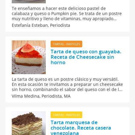
Te enseñamos a hacer este delicioso pastel de
calabaza y queso o Pumpkin pie. Se trata de un postre
muy nutritivo y lleno de vitaminas, muy apropiado
para el otoño. Aprende a hacer esta tarta de calabaza
Estefanía Esteban,
Periodista
y queso, un postre muy tradicional en Estados Unidos
para celebrar el Thanksgiving o Día de Acción de
Gracias.
TARTAS - PASTELES
Tarta de queso con guayaba.
Receta de Cheesecake sin
horno
La tarta de queso es un postre clásico y muy versátil.
En esta ocasión te invitamos a preparar un cheesecake
sin horno, combinando el sabor del queso con el de la
guayaba. Los niños van a querer repetir este pastel de
Vilma Medina,
Periodista, MA
queso cremoso y muy ligero. Sigue nuestra receta
casera.
TARTAS - PASTELES
Tarta marquesa de
chocolate. Receta casera
venezolana