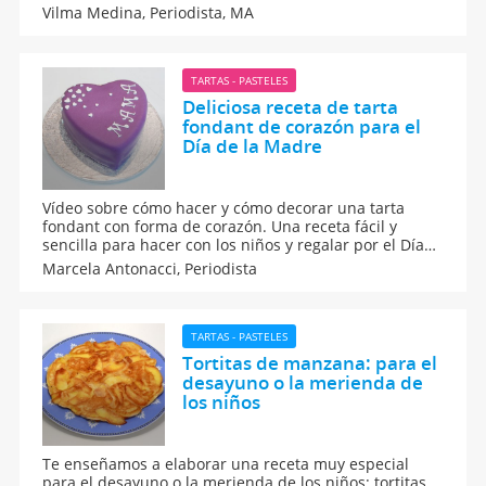
fácil y altamente saludable para los pequeños de la
Vilma Medina,
Periodista, MA
casa. Un alimento perfecto para combatir el sobrepeso
de los niños.
TARTAS - PASTELES
Deliciosa receta de tarta
fondant de corazón para el
Día de la Madre
Vídeo sobre cómo hacer y cómo decorar una tarta
fondant con forma de corazón. Una receta fácil y
sencilla para hacer con los niños y regalar por el Día
de la Madre, por Navidad o en alguna otra
Marcela Antonacci,
Periodista
celebración. La decoradora de tarta, Estrella Nuñez
Fuertes, nos anima a elaborar esta deliciosa receta de
postre para el Día de la Madre.
TARTAS - PASTELES
Tortitas de manzana: para el
desayuno o la merienda de
los niños
Te enseñamos a elaborar una receta muy especial
para el desayuno o la merienda de los niños: tortitas