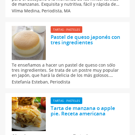
de manzanas. Exquisita y nutritiva, fácil y rápida de
hacer. Una receta exquisita que sorprenderá a los
Vilma Medina,
Periodista, MA
niños y les harán comer manzanas de una forma muy
atractiva.
TARTAS - PASTELES
Pastel de queso japonés con
tres ingredientes
Te enseñamos a hacer un pastel de queso con sólo
tres ingredientes. Se trata de un postre muy popular
en Japón, que hará la delicia de los más golosos.
Queso, huevos y chocolate blanco: esos son los
Estefanía Esteban,
Periodista
ingredientes que necesitas reunir para elaborar esta
fantástica tarta de queso.
TARTAS - PASTELES
Tarta de manzana o apple
pie. Receta americana