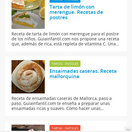
Tarta de limón con
merengue. Recetas de
postres
Receta de tarta de limón con merengue para el postre
de los niños. Guiainfantil.com nos propone una receta
que, además de rica, está repleta de vitamina C. Una
tarta con sabor a limón, ligera y decorada con
merengue.
TARTAS - PASTELES
Ensaimadas caseras. Receta
mallorquina
Receta de ensaimadas caseras de Mallorca, paso a
paso. Guiainfantil.com te enseña a preparar unas
ensaimadas ricas y suaves. Cómo hacer unas
ensaimadas mallorquinas, ricas, con o sin relleno. Una
receta que requiere paciencia y tiempo.
TARTAS - PASTELES
Ad