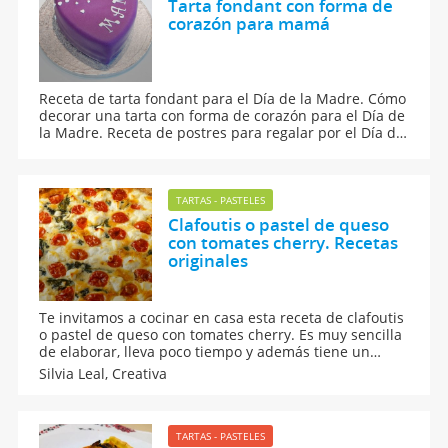
Tarta fondant con forma de
corazón para mamá
Receta de tarta fondant para el Día de la Madre. Cómo
decorar una tarta con forma de corazón para el Día de
la Madre. Receta de postres para regalar por el Día de
la Madre. Receta de tartas decoradas con fondant
para niños. Te contamos los ingredientes y la
elaboración de esta rica tarta.
TARTAS - PASTELES
Clafoutis o pastel de queso
con tomates cherry. Recetas
originales
Te invitamos a cocinar en casa esta receta de clafoutis
o pastel de queso con tomates cherry. Es muy sencilla
de elaborar, lleva poco tiempo y además tiene un
sabor espectacular. Los niños pueden participar en la
Silvia Leal,
Creativa
creación de este plato que sirve tanto para la hora de
la comida como para la hora de la cena en familia.
TARTAS - PASTELES