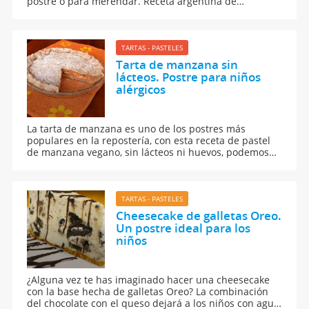
postre o para merendar. Receta argentina de
panqueques con dulce de leche. Cómo hacer crepes
con dulce de leche.
TARTAS - PASTELES
Tarta de manzana sin
lácteos. Postre para niños
alérgicos
La tarta de manzana es uno de los postres más
populares en la repostería, con esta receta de pastel
de manzana vegano, sin lácteos ni huevos, podemos
dar un postre casero a los niños alérgicos.
TARTAS - PASTELES
Cheesecake de galletas Oreo.
Un postre ideal para los
niños
¿Alguna vez te has imaginado hacer una cheesecake
con la base hecha de galletas Oreo? La combinación
del chocolate con el queso dejará a los niños con agua