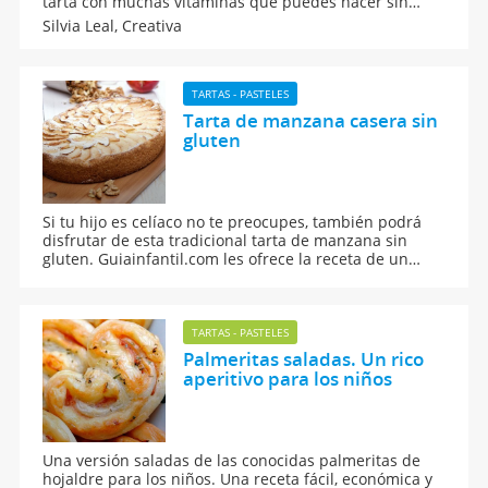
tarta con muchas vitaminas que puedes hacer sin
necesidad de horno.
Silvia Leal,
Creativa
TARTAS - PASTELES
Tarta de manzana casera sin
gluten
Si tu hijo es celíaco no te preocupes, también podrá
disfrutar de esta tradicional tarta de manzana sin
gluten. Guiainfantil.com les ofrece la receta de un
postre perfecto para toda la familia. Receta fácil y
rápida de hacer para los niños.
TARTAS - PASTELES
Palmeritas saladas. Un rico
aperitivo para los niños
Una versión saladas de las conocidas palmeritas de
hojaldre para los niños. Una receta fácil, económica y