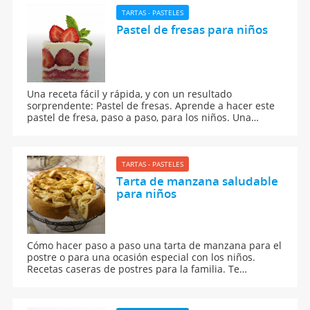
TARTAS - PASTELES
Pastel de fresas para niños
Una receta fácil y rápida, y con un resultado
sorprendente: Pastel de fresas. Aprende a hacer este
pastel de fresa, paso a paso, para los niños. Una
receta elaborada de forma casera, con productos
frescos y saludables. Una receta ideal para una
especial celebración familiar.
TARTAS - PASTELES
Tarta de manzana saludable
para niños
Cómo hacer paso a paso una tarta de manzana para el
postre o para una ocasión especial con los niños.
Recetas caseras de postres para la familia. Te
enseñamos a elaborar, paso a paso, una de las tartas
más famosas y populares de la gastronomía mundial.