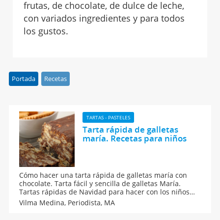
frutas, de chocolate, de dulce de leche,
con variados ingredientes y para todos
los gustos.
Portada
Recetas
TARTAS - PASTELES
Tarta rápida de galletas
maría. Recetas para niños
Cómo hacer una tarta rápida de galletas maría con
chocolate. Tarta fácil y sencilla de galletas María.
Tartas rápidas de Navidad para hacer con los niños
que también son ideales para las fiestas de
Vilma Medina,
Periodista, MA
cumpleaños. Receta de tarta para niños con galletas y
chocolate, paso a paso.