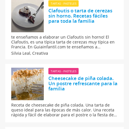
TARTAS - PASTELES
Clafoutis o tarta de cerezas
sin horno. Recetas fáciles
para toda la familia
te enseñamos a elaborar un Clafoutis sin horno! El
Clafoutis, es una típica tarta de cerezas muy típica en
Francia. En Guiainfantil.com te enseñamos a
elaborarla sin necesidad de utilizar el horno.
Silvia Leal,
Creativa
TARTAS - PASTELES
Cheesecake de piña colada.
Un postre refrescante para la
familia
Receta de cheesecake de piña colada. Una tarta de
queso ideal para las épocas de más calor. Una receta
rápida y fácil de elaborar para el postre o la fiesta de
cumpleaños de los niños.