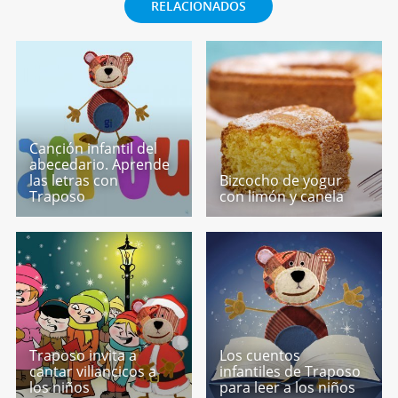
RELACIONADOS
Canción infantil del
abecedario. Aprende
las letras con
Bizcocho de yogur
Traposo
con limón y canela
Traposo invita a
Los cuentos
cantar villancicos a
infantiles de Traposo
los niños
para leer a los niños