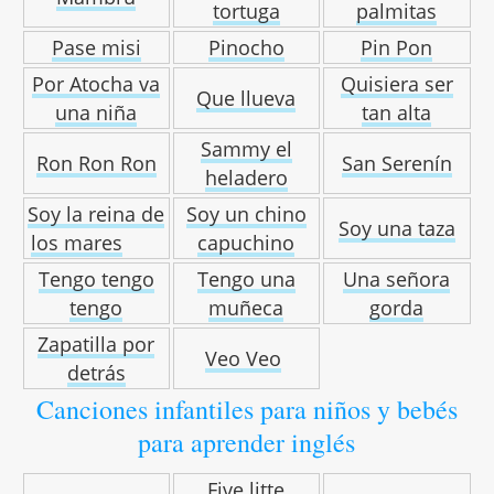
tortuga
palmitas
Pase misi
Pinocho
Pin Pon
Por Atocha va
Quisiera ser
Que llueva
una niña
tan alta
Sammy el
Ron Ron Ron
San Serenín
heladero
Soy la reina de
Soy un chino
Soy una taza
los mares
capuchino
Tengo tengo
Tengo una
Una señora
tengo
muñeca
gorda
Zapatilla por
Veo Veo
detrás
Canciones infantiles para niños y bebés
para aprender inglés
Five litte