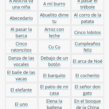
A Atocha va
A pasar el
A mí burro
una niña
trébole
Abuelito dime
Al corro de la
Abecedario
tu
patata
Al pasar la
Arroz con
Cinco lobitos
barca
leche
Cinco
Cumpleaños
Cu Cu
ratoncitos
feliz
Danza de las
Debajo de un
El arca de Noé
vocales
botón
El baile de las
El barquito
El cocherito
vacas
El patio de mi
El señor don
El elefante
casa
gato
Elena la
En el bosque
El uno
ballena
de la China