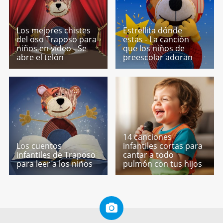
Los mejores chistes
Estrellita dónde
del oso Traposo para
estas - La canción
niños en vídeo - Se
que los niños de
abre el telón
preescolar adoran
14 canciones
Los cuentos
infantiles cortas para
infantiles de Traposo
cantar a todo
para leer a los niños
pulmón con tus hijos