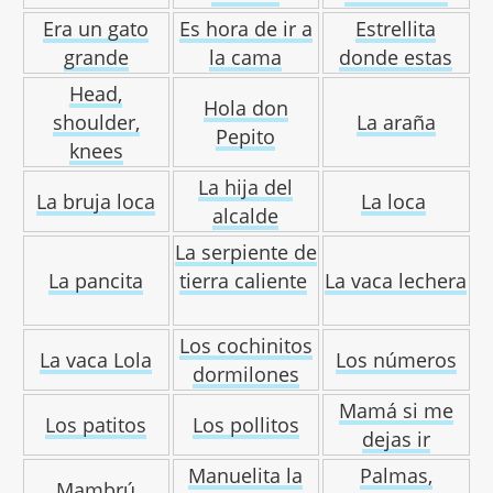
Era un gato
Es hora de ir a
Estrellita
grande
la cama
donde estas
Head,
Hola don
shoulder,
La araña
Pepito
knees
La hija del
La bruja loca
La loca
alcalde
La serpiente de
La pancita
tierra caliente
La vaca lechera
Los cochinitos
La vaca Lola
Los números
dormilones
Mamá si me
Los patitos
Los pollitos
dejas ir
Manuelita la
Palmas,
Mambrú