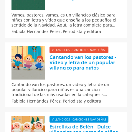
Vamos, pastores, vamos, es un villancico clásico para
niños con letra y vídeo que enseña a los pequeños el
sentido de la Navidad. Aquí, la letra completa para
que los niños puedan seguir el villancico y cantarlo sin
Fabiola Hernández Pérez,
Periodista y editora
perderse, convirtiéndolo en un recurso perfecto para
cantar en casa o el colegio.
VILLANCICOS - CANCIONES NAVIDEÑAS
Cantando van los pastores -
Vídeo y letra de un popular
villancico para niños
Cantando van los pastores, un vídeo y letra de un
popular villancico para niños es una canción
tradicional de las más usadas en la catequesis
durante el tiempo de Navidad, ya que esta melodía
Fabiola Hernández Pérez,
Periodista y editora
navideña ayuda a los niños a conocer la escena del
portal y el papel de los pastores en el nacimiento de
Jesús.
VILLANCICOS - CANCIONES NAVIDEÑAS
Estrellita de Belén - Dulce
villancico con voces de niños