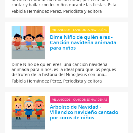
cantar y bailar con los niños durante las fiestas. Esta
versión en particular es un recurso educativo para
Fabiola Hernández Pérez,
Periodista y editora
trabajar el ritmo, la memoria y para disfrutar del
espíritu festivo con un clásico de la Navidad.
VILLANCICOS - CANCIONES NAVIDEÑAS
Dime Niño de quién eres -
Canción navideña animada
para niños
Dime Niño de quién eres, una canción navideña
animada para niños, es la ideal para que los peques
disfruten de la historia del Niño Jesús con una
agradable música. Este vídeo de dibujos tiernos y letra
Fabiola Hernández Pérez,
Periodista y editora
sencilla es para ambientar la Navidad y celebrar las
fiestas con los más pequeños de forma didáctica.
VILLANCICOS - CANCIONES NAVIDEÑAS
Arbolito de Navidad -
Villancico navideño cantado
por coros de niños