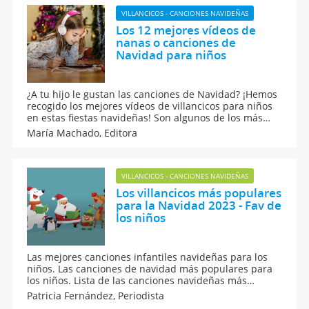
VILLANCICOS - CANCIONES NAVIDEÑAS
Los 12 mejores vídeos de
nanas o canciones de
Navidad para niños
¿A tu hijo le gustan las canciones de Navidad? ¡Hemos
recogido los mejores vídeos de villancicos para niños
en estas fiestas navideñas! Son algunos de los más
vistos en el canal de Youtube de Guiainfantil.com. Hay
María Machado,
Editora
un poco de todo: villancicos populares, canciones de
Navidad modernas, melodías muy conocidas...
VILLANCICOS - CANCIONES NAVIDEÑAS
Los villancicos más populares
para la Navidad 2023 - Fav de
los niños
Las mejores canciones infantiles navideñas para los
niños. Las canciones de navidad más populares para
los niños. Lista de las canciones navideñas más
populares y conocidas entre los niños para la navidad
Patricia Fernández,
Periodista
2023. Los villancicos más populares de la Navidad