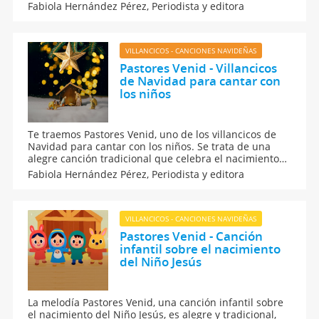
de la Navidad a la vez que envías tus buenos deseos
Fabiola Hernández Pérez,
Periodista y editora
con música y emoción a familiares y amigos. ¡Celebra
estas fiestas con melodías inolvidables!
VILLANCICOS - CANCIONES NAVIDEÑAS
Pastores Venid - Villancicos
de Navidad para cantar con
los niños
Te traemos Pastores Venid, uno de los villancicos de
Navidad para cantar con los niños. Se trata de una
alegre canción tradicional que celebra el nacimiento
del Niño Jesús en Belén y es ideal para compartir en
Fabiola Hernández Pérez,
Periodista y editora
familia o en el aula, para que los más pequeños
puedan vivir la fe, alegría y unión de la Navidad.
VILLANCICOS - CANCIONES NAVIDEÑAS
Pastores Venid - Canción
infantil sobre el nacimiento
del Niño Jesús
La melodía Pastores Venid, una canción infantil sobre
el nacimiento del Niño Jesús, es alegre y tradicional,