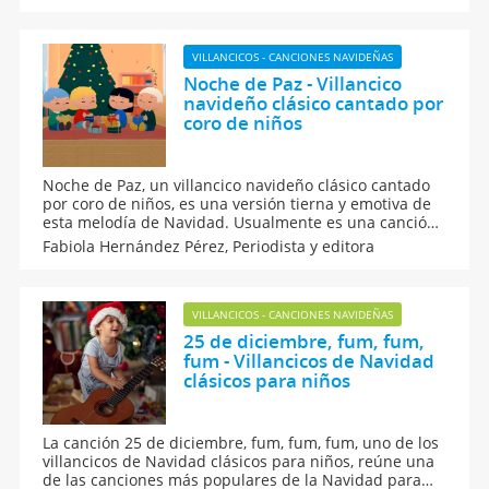
siendo un recurso para acercar a los niños a la
Navidad colombiana, sus costumbres y espíritu
festivo.
VILLANCICOS - CANCIONES NAVIDEÑAS
Noche de Paz - Villancico
navideño clásico cantado por
coro de niños
Noche de Paz, un villancico navideño clásico cantado
por coro de niños, es una versión tierna y emotiva de
esta melodía de Navidad. Usualmente es una canción
que ambienta la Nochebuena en familia, en el cole o
Fabiola Hernández Pérez,
Periodista y editora
en la parroquia, además de capturar el verdadero
sentido de la Navidad con los más pequeños.
VILLANCICOS - CANCIONES NAVIDEÑAS
25 de diciembre, fum, fum,
fum - Villancicos de Navidad
clásicos para niños
La canción 25 de diciembre, fum, fum, fum, uno de los
villancicos de Navidad clásicos para niños, reúne una
de las canciones más populares de la Navidad para