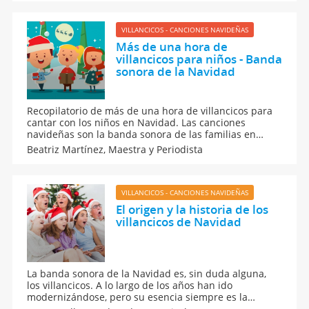
para los niños y la familia al completo.
VILLANCICOS - CANCIONES NAVIDEÑAS
Más de una hora de
villancicos para niños - Banda
sonora de la Navidad
Recopilatorio de más de una hora de villancicos para
cantar con los niños en Navidad. Las canciones
navideñas son la banda sonora de las familias en
estas fiestas de Navidad. Mix de villancicos como We
Beatriz Martínez,
Maestra y Periodista
wish you a merry christmas, mi burrito sabanero o los
peces en el río. Villancicos para niños.
VILLANCICOS - CANCIONES NAVIDEÑAS
El origen y la historia de los
villancicos de Navidad
La banda sonora de la Navidad es, sin duda alguna,
los villancicos. A lo largo de los años han ido
modernizándose, pero su esencia siempre es la
misma. Los nuevos villancicos conviven con los más