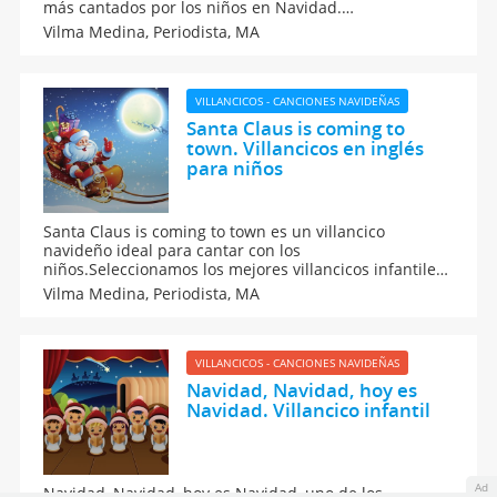
más cantados por los niños en Navidad.
Guiainfantil.com ha seleccionado las mejores
Vilma Medina,
Periodista, MA
canciones de Navidad para que toda la familia y los
amigos compartan mensajes de esperanza y de paz.
VILLANCICOS - CANCIONES NAVIDEÑAS
Santa Claus is coming to
town. Villancicos en inglés
para niños
Santa Claus is coming to town es un villancico
navideño ideal para cantar con los
niños.Seleccionamos los mejores villancicos infantiles
en inglés para que los padres puedan disfrutarlas con
Vilma Medina,
Periodista, MA
sus hijos, y aprender idiomas de una manera sencilla:
Santa Claus is coming to town.
VILLANCICOS - CANCIONES NAVIDEÑAS
Navidad, Navidad, hoy es
Navidad. Villancico infantil
Ad
Navidad, Navidad, hoy es Navidad, uno de los