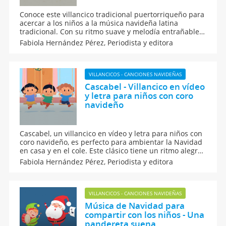
Conoce este villancico tradicional puertorriqueño para
acercar a los niños a la música navideña latina
tradicional. Con su ritmo suave y melodía entrañable,
este canto habla de la Navidad desde la mirada del
Fabiola Hernández Pérez,
Periodista y editora
pueblo boricua, se trata del Villancico Yaucano, una
cálida canción de Puerto Rico para niños.
VILLANCICOS - CANCIONES NAVIDEÑAS
Cascabel - Villancico en vídeo
y letra para niños con coro
navideño
Cascabel, un villancico en vídeo y letra para niños con
coro navideño, es perfecto para ambientar la Navidad
en casa y en el cole. Este clásico tiene un ritmo alegre
y letra sencilla para que los peques lo aprendan
Fabiola Hernández Pérez,
Periodista y editora
rápido. Aquí, el vídeo con la canción y la letra para
cantar a coro en la noche de Navidad.
VILLANCICOS - CANCIONES NAVIDEÑAS
Música de Navidad para
compartir con los niños - Una
pandereta suena