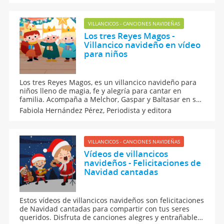
compartir este clásico villancico en familia.
VILLANCICOS - CANCIONES NAVIDEÑAS
Los tres Reyes Magos -
Villancico navideño en vídeo
para niños
Los tres Reyes Magos, es un villancico navideño para
niños lleno de magia, fe y alegría para cantar en
familia. Acompaña a Melchor, Gaspar y Baltasar en su
viaje guiados por la estrella de Belén a ver al Niño
Fabiola Hernández Pérez,
Periodista y editora
Jesús. Es perfecto para enseñar valores y disfrutar del
espíritu navideño con los más pequeños.
VILLANCICOS - CANCIONES NAVIDEÑAS
Vídeos de villancicos
navideños - Felicitaciones de
Navidad cantadas
Estos vídeos de villancicos navideños son felicitaciones
de Navidad cantadas para compartir con tus seres
queridos. Disfruta de canciones alegres y entrañables