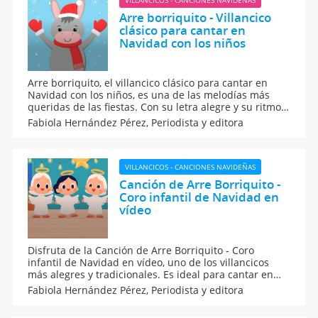
Arre borriquito - Villancico
clásico para cantar en
Navidad con los niños
Arre borriquito, el villancico clásico para cantar en
Navidad con los niños, es una de las melodías más
queridas de las fiestas. Con su letra alegre y su ritmo
pegajoso, invita a chicos y grandes a unirse al espíritu
Fabiola Hernández Pérez,
Periodista y editora
navideño. Aquí su historia, significado y curiosidades
de una tradición musical que no pasa de moda.
VILLANCICOS - CANCIONES NAVIDEÑAS
Canción de Arre Borriquito -
Coro infantil de Navidad en
vídeo
Disfruta de la Canción de Arre Borriquito - Coro
infantil de Navidad en vídeo, uno de los villancicos
más alegres y tradicionales. Es ideal para cantar en
familia porque transmite la ilusión del viaje hacia
Fabiola Hernández Pérez,
Periodista y editora
Belén. Aquí, su letra e historia para vivir la magia de la
Navidad con los niños con mucho ritmo.