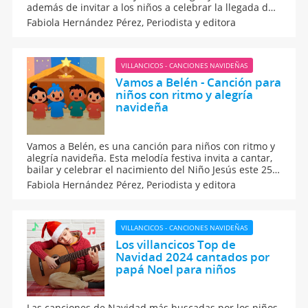
además de invitar a los niños a celebrar la llegada del
Salvador, es ideal para cantar en familia. Transmite
Fabiola Hernández Pérez,
Periodista y editora
valores de fe, amor y esperanza, y es una forma
educativa de vivir el espíritu navideño.
VILLANCICOS - CANCIONES NAVIDEÑAS
Vamos a Belén - Canción para
niños con ritmo y alegría
navideña
Vamos a Belén, es una canción para niños con ritmo y
alegría navideña. Esta melodía festiva invita a cantar,
bailar y celebrar el nacimiento del Niño Jesús este 25
de diciembre. Además, es perfecta para compartir en
Fabiola Hernández Pérez,
Periodista y editora
familia o en el cole durante la Navidad, ya que está
llena de ritmo, fe y esperanza.
VILLANCICOS - CANCIONES NAVIDEÑAS
Los villancicos Top de
Navidad 2024 cantados por
papá Noel para niños
Las canciones de Navidad más buscadas por los niños