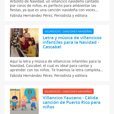
Arbolito de Navidad, un villancico navideño cantado
por coros de niños, es perfecto para ambientar las
fiestas, ya que es una canción navideña con voces
infantiles, ritmo sencillo y letra fácil. Además de
Fabiola Hernández Pérez,
Periodista y editora
cantarla en Navidad, será un recurso musical para
trabajar la memoria y la expresión oral en los niños.
VILLANCICOS - CANCIONES NAVIDEÑAS
Letra y música de villancicos
infantiles para la Navidad -
Cascabel
Aquí la letra y música de villancicos infantiles para la
Navidad, Cascabel, el cual es ideal para cantar y
aprender con los niños. Te traemos la letra completa
de este clásico navideño y una versión musical sencilla
Fabiola Hernández Pérez,
Periodista y editora
para que los peques sigan el ritmo, trabajen la
memoria y la expresión oral con espíritu festivo.
VILLANCICOS - CANCIONES NAVIDEÑAS
Villancico Yaucano - Cálida
canción de Puerto Rico para
niños