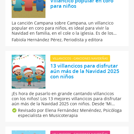
Villancico popular en coro
para niños
La canción Campana sobre Campana, un villancico
popular en coro para niños, es ideal para vivir la
Navidad en familia, en el cole o la iglesia. Es de los
villancicos más tradicionales con voces infantiles, letra
Fabiola Hernández Pérez,
Periodista y editora
clara y ritmo suave para que los peques lo aprendan
fácil. ¡Hora de sentir el espíritu navideño!
VILLANCICOS - CANCIONES NAVIDEÑAS
13 villancicos para disfrutar
aún más de la Navidad 2025
con niños
¡Es hora de pasarlo en grande cantando villancicos
con los niños! Los 13 mejores villancicos para disfrutar
aún más de la Navidad 2025 con niños. Desde 'Mi
burrito Sabanero' o 'Campana sobre Campana' a otras
Revisado por Elena Fernández Menéndez,
Psicóloga
canciones navideñas en inglés. ¡Saca la pandereta que
especialista en Musicoterapia
empezamos!
VILLANCICOS - CANCIONES NAVIDEÑAS