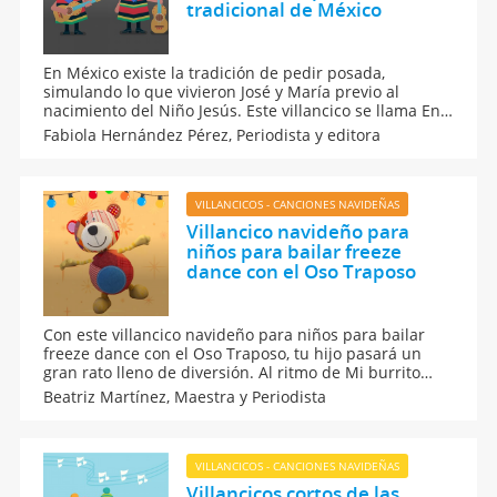
tradicional de México
En México existe la tradición de pedir posada,
simulando lo que vivieron José y María previo al
nacimiento del Niño Jesús. Este villancico se llama En
el nombre del cielo o Las Posadas y es el más común
Fabiola Hernández Pérez,
Periodista y editora
en las fiestas navideñas, los niños disfrutan mucho
cantarlo porque al final comienza la romería de
celebración. Conoce la letra aquí.
VILLANCICOS - CANCIONES NAVIDEÑAS
Villancico navideño para
niños para bailar freeze
dance con el Oso Traposo
Con este villancico navideño para niños para bailar
freeze dance con el Oso Traposo, tu hijo pasará un
gran rato lleno de diversión. Al ritmo de Mi burrito
sabanero, sigan las instrucciones de Traposo, la
Beatriz Martínez,
Maestra y Periodista
mascota de Guía Infantil, quien les irá marcando los
pasos para que bailen parejitos y llenos de diversión.
VILLANCICOS - CANCIONES NAVIDEÑAS
Villancicos cortos de las