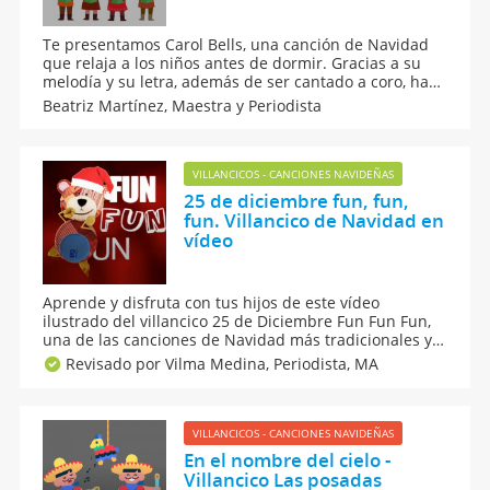
Te presentamos Carol Bells, una canción de Navidad
que relaja a los niños antes de dormir. Gracias a su
melodía y su letra, además de ser cantado a coro, hace
que los pequeños concilien más rápido el sueño. Todo
Beatriz Martínez,
Maestra y Periodista
esto de la mano de la mascota de Guía Infantil: el Oso
Traposo. ¿Qué esperan para cantar?
VILLANCICOS - CANCIONES NAVIDEÑAS
25 de diciembre fun, fun,
fun. Villancico de Navidad en
vídeo
Aprende y disfruta con tus hijos de este vídeo
ilustrado del villancico 25 de Diciembre Fun Fun Fun,
una de las canciones de Navidad más tradicionales y
populares, y una de las preferidas de los niños.
Revisado por Vilma Medina,
Periodista, MA
Diviértete cantando con los más pequeños las
canciones navideñas más conocidas.
VILLANCICOS - CANCIONES NAVIDEÑAS
En el nombre del cielo -
Villancico Las posadas