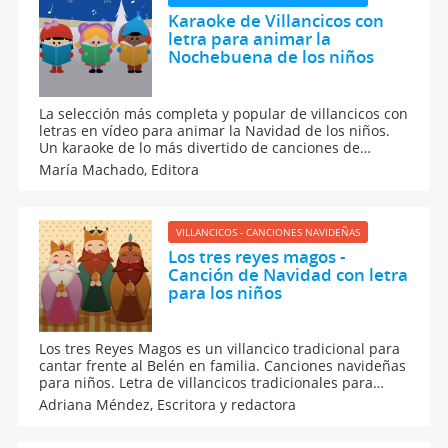
Karaoke de Villancicos con
letra para animar la
Nochebuena de los niños
La selección más completa y popular de villancicos con
letras en vídeo para animar la Navidad de los niños.
Un karaoke de lo más divertido de canciones de
Navidad para que los niños canten y bailen con la
María Machado,
Editora
familia. Canciones navideñas como Los peces en el río,
Campana sobre campana, la marimorena...
VILLANCICOS - CANCIONES NAVIDEÑAS
Los tres reyes magos -
Canción de Navidad con letra
para los niños
Los tres Reyes Magos es un villancico tradicional para
cantar frente al Belén en familia. Canciones navideñas
para niños. Letra de villancicos tradicionales para
cantar con los niños en estas fechas navideñas. Vídeos
Adriana Méndez,
Escritora y redactora
del villancico Los tres Reyes Magos y más recursos de
sus Majestades en Navidad.