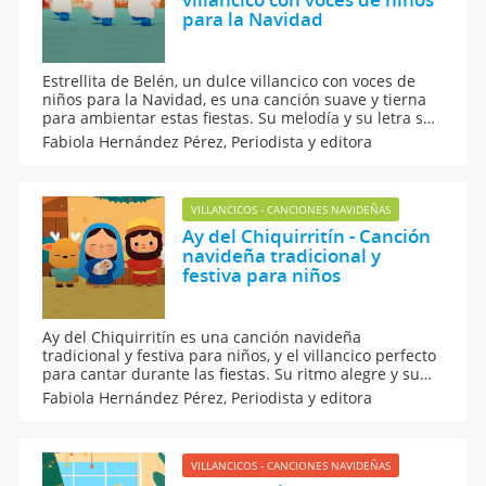
para la Navidad
Estrellita de Belén, un dulce villancico con voces de
niños para la Navidad, es una canción suave y tierna
para ambientar estas fiestas. Su melodía y su letra son
perfectas para usar en festivales escolares o
Fabiola Hernández Pérez,
Periodista y editora
momentos de oración junto al belén, además de saber
el significado de la estrella que guió a los pastores.
VILLANCICOS - CANCIONES NAVIDEÑAS
Ay del Chiquirritín - Canción
navideña tradicional y
festiva para niños
Ay del Chiquirritín es una canción navideña
tradicional y festiva para niños, y el villancico perfecto
para cantar durante las fiestas. Su ritmo alegre y su
estribillo ayudan a que los más pequeños de casa se
Fabiola Hernández Pérez,
Periodista y editora
aprendan la letra rápidamente. Ideal para festivales
escolares o para las reuniones navideñas.
VILLANCICOS - CANCIONES NAVIDEÑAS