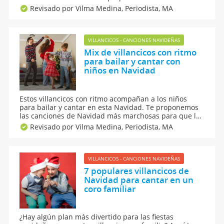
clásicos y muy lindos para jugar con nuestros hijos
Revisado por Vilma Medina,
Periodista, MA
cantando Campana sobre Campana, Noche de paz o el
villancico Yaucano. ¡Feliz Navidad!
VILLANCICOS - CANCIONES NAVIDEÑAS
Mix de villancicos con ritmo
para bailar y cantar con
niños en Navidad
Estos villancicos con ritmo acompañan a los niños
para bailar y cantar en esta Navidad. Te proponemos
las canciones de Navidad más marchosas para que la
familia disfrute en las fiestas navideñas. Si buscas
Revisado por Vilma Medina,
Periodista, MA
música de Navidad moderna pero también tradicional,
no te pierdas este mix de Guiainfantil.com
VILLANCICOS - CANCIONES NAVIDEÑAS
7 populares villancicos de
Navidad para cantar en un
coro familiar
¿Hay algún plan más divertido para las fiestas