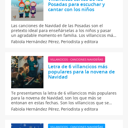
Posadas para escuchar y
cantar con los niños
Las canciones de Navidad de las Posadas son el
pretexto ideal para enseñárselas a los niños y pasar
un agradable momento en familia. Los villancicos más
populares suenan en todas las casas en esta época de
Fabiola Hernández Pérez,
Periodista y editora
amor, solidaridad y paz ante el nacimiento del Niño
Jesús. Conoce cuáles son y afinen esa voz, ¡a cantar!
VILLANCICOS - CANCIONES NAVIDEÑAS
Letra de 6 villancicos más
populares para la novena de
Navidad
Te presentamos la letra de 6 villancicos más populares
para la novena de Navidad, son los que más se
entonan en estas fechas. Son los villancicos que se
cantan durante la novena de Aguinaldos en los días
Fabiola Hernández Pérez,
Periodista y editora
que se lleva a cabo, del 16 al 24 de diciembre. Te
dejamos la letra de ellos y la más popular lista para
descargar.
VILLANCICOS - CANCIONES NAVIDEÑAS