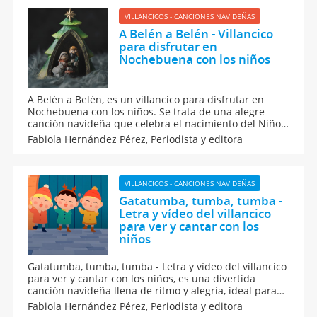
VILLANCICOS - CANCIONES NAVIDEÑAS
A Belén a Belén - Villancico
para disfrutar en
Nochebuena con los niños
A Belén a Belén, es un villancico para disfrutar en
Nochebuena con los niños. Se trata de una alegre
canción navideña que celebra el nacimiento del Niño
Jesús y que se puede cantar en familia, en el colegio o
Fabiola Hernández Pérez,
Periodista y editora
junto al árbol en la Nochebuena. Sin duda, un clásico
que llena de ilusión, fe y espíritu navideño.
VILLANCICOS - CANCIONES NAVIDEÑAS
Gatatumba, tumba, tumba -
Letra y vídeo del villancico
para ver y cantar con los
niños
Gatatumba, tumba, tumba - Letra y vídeo del villancico
para ver y cantar con los niños, es una divertida
canción navideña llena de ritmo y alegría, ideal para
enseñar a los más pequeños el espíritu de la Navidad
Fabiola Hernández Pérez,
Periodista y editora
a través de la música. Es hora de cantar, bailar y