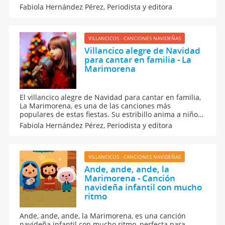
cantar en familia. Se trata de un recurso musical
Fabiola Hernández Pérez,
Periodista y editora
perfecto para acercar a los niños a los villancicos
tradicionales y al espíritu navideño de siempre.
VILLANCICOS - CANCIONES NAVIDEÑAS
Villancico alegre de Navidad
para cantar en familia - La
Marimorena
El villancico alegre de Navidad para cantar en familia,
La Marimorena, es una de las canciones más
populares de estas fiestas. Su estribillo anima a niños
y adultos a cantar, palmear y bailar alrededor del
Fabiola Hernández Pérez,
Periodista y editora
árbol o del Belén. Aquí, la letra completa y un
pegadizo vídeo para cantarla a todo pulmón en
familia.
VILLANCICOS - CANCIONES NAVIDEÑAS
Ande, ande, ande, la
Marimorena - Canción
navideña infantil con mucho
ritmo
Ande, ande, ande, la Marimorena, es una canción
navideña infantil con mucho ritmo, perfecta para