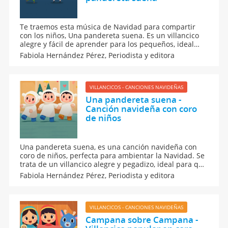
Te traemos esta música de Navidad para compartir
con los niños, Una pandereta suena. Es un villancico
alegre y fácil de aprender para los pequeños, ideal
para cantar en familia, en el cole o en la parroquia y
Fabiola Hernández Pérez,
Periodista y editora
llenar de ritmo y alegría las fiestas navideñas,
festivales, pastorelas y momentos familiares.
VILLANCICOS - CANCIONES NAVIDEÑAS
Una pandereta suena -
Canción navideña con coro
de niños
Una pandereta suena, es una canción navideña con
coro de niños, perfecta para ambientar la Navidad. Se
trata de un villancico alegre y pegadizo, ideal para que
los peques canten, bailen y sigan el ritmo de la
Fabiola Hernández Pérez,
Periodista y editora
pandereta. Sin duda, un recurso musical fantástico
para festivales escolares y pastorelas.
VILLANCICOS - CANCIONES NAVIDEÑAS
Campana sobre Campana -