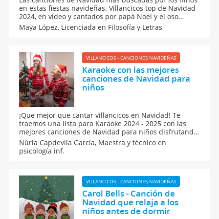
en estas fiestas navideñas. Villancicos top de Navidad
2024, en vídeo y cantados por papá Noel y el oso
Traposo, para los niños. Aprende y canta con tus hijos
Maya López,
Licenciada en Filosofía y Letras
canciones navideñas como Mi burrito sabanero o Los
peces en el río. Consulta nuestra lista de éxitos.
VILLANCICOS - CANCIONES NAVIDEÑAS
Karaoke con las mejores
canciones de Navidad para
niños
¡Que mejor que cantar villancicos en Navidad! Te
traemos una lista para Karaoke 2024 - 2025 con las
mejores canciones de Navidad para niños disfrutando
en familia de un divertido momento. Cada villancico
Núria Capdevila García,
Maestra y técnico en
tiene su mensaje y origen, lo que hace que cantarlas
psicología inf.
sean de gran beneficio para los pequeños en Navidad.
VILLANCICOS - CANCIONES NAVIDEÑAS
Carol Bells - Canción de
Navidad que relaja a los
niños antes de dormir