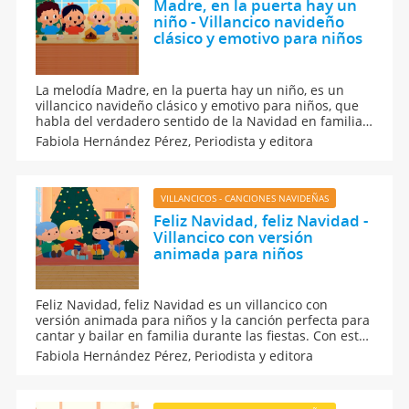
Madre, en la puerta hay un
niño - Villancico navideño
clásico y emotivo para niños
La melodía Madre, en la puerta hay un niño, es un
villancico navideño clásico y emotivo para niños, que
habla del verdadero sentido de la Navidad en familia.
Su letra ayuda a los peques a reflexionar sobre la
Fabiola Hernández Pérez,
Periodista y editora
caridad y el amor al prójimo, así como de los valores
cristianos relacionados al Niño Jesús.
VILLANCICOS - CANCIONES NAVIDEÑAS
Feliz Navidad, feliz Navidad -
Villancico con versión
animada para niños
Feliz Navidad, feliz Navidad es un villancico con
versión animada para niños y la canción perfecta para
cantar y bailar en familia durante las fiestas. Con esta
melodía navideña, los niños trabajarán el ritmo, el
Fabiola Hernández Pérez,
Periodista y editora
vocabulario navideño y el espíritu de alegría y
convivencia. Ponle play al vídeo y ¡a bailar!