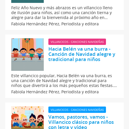
Feliz Año Nuevo y más abrazos es un villancico lleno
de ilusión para niños, así como una canción tierna y
alegre para dar la bienvenida al próximo año en
familia. Este villancico infantil es ideal para cantar en
Fabiola Hernández Pérez,
Periodista y editora
casa, en el cole o en celebraciones de fin de año con
calma, cercanía y muchos abrazos.
VILLANCICOS - CANCIONES NAVIDEÑAS
Hacia Belén va una burra -
Canción de Navidad alegre y
tradicional para niños
Este villancico popular, Hacia Belén va una burra, es
una canción de Navidad alegre y tradicional para
niños que divertirá a los más pequeños estas fiestas.
Su ritmo pegadizo y su estribillo fácil de recordar la
Fabiola Hernández Pérez,
Periodista y editora
convierten en la canción ideal para festivales y
funciones navideñas de los niños.
VILLANCICOS - CANCIONES NAVIDEÑAS
Vamos, pastores, vamos -
Villancico clásico para niños
con letra y vídeo