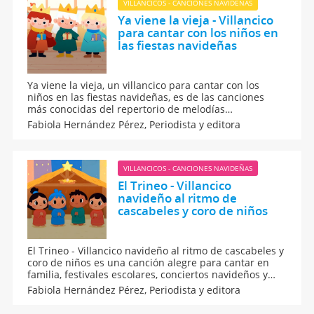
VILLANCICOS - CANCIONES NAVIDEÑAS
Ya viene la vieja - Villancico
para cantar con los niños en
las fiestas navideñas
Ya viene la vieja, un villancico para cantar con los
niños en las fiestas navideñas, es de las canciones
más conocidas del repertorio de melodías
tradicionales españolas, atribuida a la zona de
Fabiola Hernández Pérez,
Periodista y editora
Castilla. Es ideal para acercar a los niños a los
villancicos populares y a la magia del aguinaldo en
Navidad.
VILLANCICOS - CANCIONES NAVIDEÑAS
El Trineo - Villancico
navideño al ritmo de
cascabeles y coro de niños
El Trineo - Villancico navideño al ritmo de cascabeles y
coro de niños es una canción alegre para cantar en
familia, festivales escolares, conciertos navideños y
vídeos con los peques durante las fiestas. Te dejamos
Fabiola Hernández Pérez,
Periodista y editora
la letra completa, así como algunas actividades lúdicas
para hacer con tu hijo en Nochebuena.