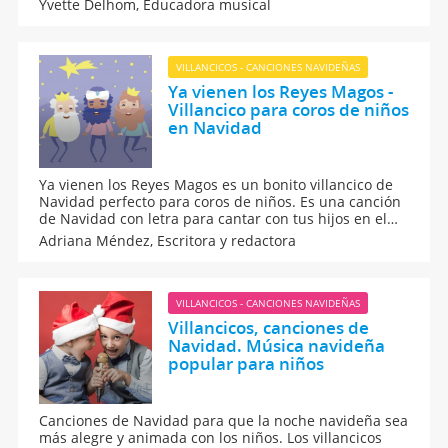
Yvette Delhom,
Educadora musical
clásicos. Pero, ¿cuál es el origen y la historia de las
canciones de Navidad?
VILLANCICOS - CANCIONES NAVIDEÑAS
Ya vienen los Reyes Magos -
Villancico para coros de niños
en Navidad
Ya vienen los Reyes Magos es un bonito villancico de
Navidad perfecto para coros de niños. Es una canción
de Navidad con letra para cantar con tus hijos en el
día de Reyes. Actividades de los Reyes Magos para
Adriana Méndez,
Escritora y redactora
disfrutar con los niños de los villancicos de Navidad
en el día 6 de enero.
VILLANCICOS - CANCIONES NAVIDEÑAS
Villancicos, canciones de
Navidad. Música navideña
popular para niños
Canciones de Navidad para que la noche navideña sea
más alegre y animada con los niños. Los villancicos