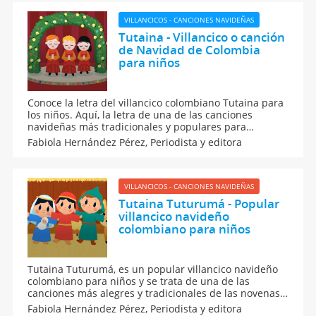
VILLANCICOS - CANCIONES NAVIDEÑAS
Tutaina - Villancico o canción
de Navidad de Colombia
para niños
Conoce la letra del villancico colombiano Tutaina para
los niños. Aquí, la letra de una de las canciones
navideñas más tradicionales y populares para
celebrar la Navidad con los niños y en familia
Fabiola Hernández Pérez,
Periodista y editora
alrededor del pesebre. Aprende la letra de Tutaina
para enseñarla a tus hijos, ¡y diviértanse cantando!
VILLANCICOS - CANCIONES NAVIDEÑAS
Tutaina Tuturumá - Popular
villancico navideño
colombiano para niños
Tutaina Tuturumá, es un popular villancico navideño
colombiano para niños y se trata de una de las
canciones más alegres y tradicionales de las novenas
de aguinaldos. Aquí encontrarás la letra para niños,
Fabiola Hernández Pérez,
Periodista y editora