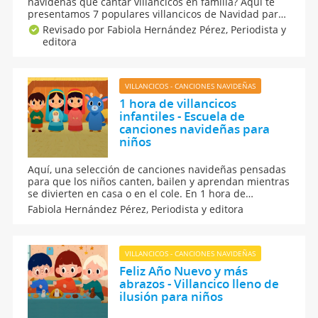
navideñas que cantar villancicos en familia? Aquí te
presentamos 7 populares villancicos de Navidad para
cantar en un coro familiar. Los podéis entonar antes
Revisado por Fabiola Hernández Pérez,
Periodista y
de la comida de Nochebuena, después de la comida
editora
de Navidad o... ¡todos los días! ¡Hora de cantar!
VILLANCICOS - CANCIONES NAVIDEÑAS
1 hora de villancicos
infantiles - Escuela de
canciones navideñas para
niños
Aquí, una selección de canciones navideñas pensadas
para que los niños canten, bailen y aprendan mientras
se divierten en casa o en el cole. En 1 hora de
villancicos infantiles de la escuela de canciones
Fabiola Hernández Pérez,
Periodista y editora
navideñas para niños encontrarás villancicos clásicos
y temas nuevos adaptados a los más pequeños.
VILLANCICOS - CANCIONES NAVIDEÑAS
Feliz Año Nuevo y más
abrazos - Villancico lleno de
ilusión para niños