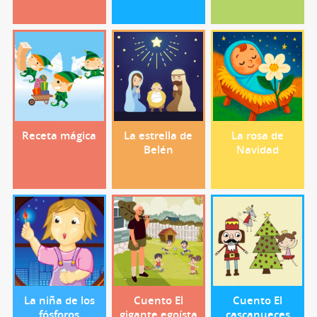
Receta mágica
La estrella de
La rosa de
Belén
Navidad
La niña de los
Cuento El
Cuento El
fósforos
gigante egoísta
cascanueces