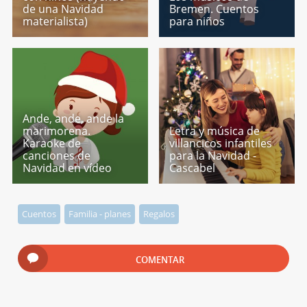
de una Navidad
Bremen. Cuentos
materialista)
para niños
Ande, ande, ande la
marimorena.
Letra y música de
Karaoke de
villancicos infantiles
canciones de
para la Navidad -
Navidad en vídeo
Cascabel
Cuentos
Familia - planes
Regalos
COMENTAR