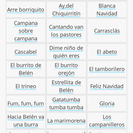
Ay,del
Blanca
Arre borriquito
Chiquirritín
Navidad
Campana
Cantando van
sobre
Carrasclás
los pastores
campana
Dime niño de
Cascabel
El abeto
quién eres
El burrito de
El burrito
El tamborilero
Belén
orejón
Estrellita de
El trineo
Feliz Navidad
Belén
Gatatumba
Fum, fum, fum
Gloria
tumba tumba
Hacia Belén va
Los
La marimorena
una burra
campanilleros