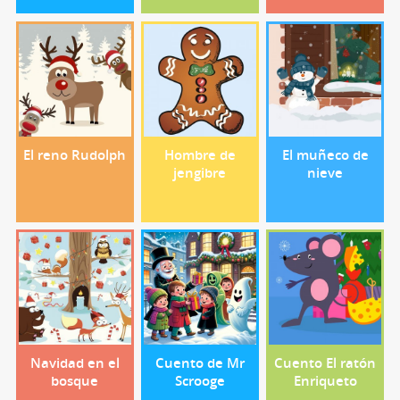
El reno Rudolph
Hombre de
El muñeco de
jengibre
nieve
Navidad en el
Cuento de Mr
Cuento El ratón
bosque
Scrooge
Enriqueto