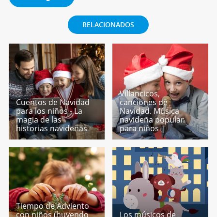
RELACIONADOS
Villancicos,
Cuentos de Navidad
canciones de
para los niños - La
Navidad. Música
magia de las
navideña popular
historias navideñas
para niños
Tiempo de Adviento
con niños (huyendo
Los músicos de