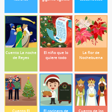
Cuento La noche
El niño que lo
La flor de
de Reyes
quiere todo
Nochebuena
Cuento El
El cocinero de
Cuento de los