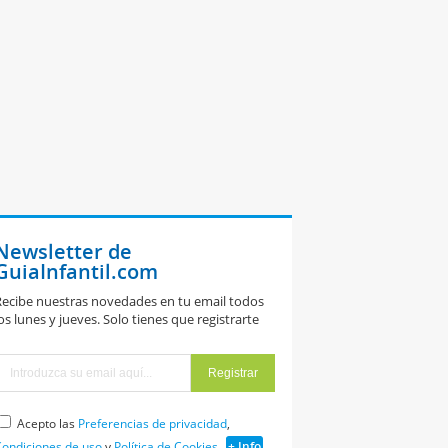
Newsletter de
GuiaInfantil.com
ecibe nuestras novedades en tu email todos
os lunes y jueves. Solo tienes que registrarte
Acepto las
Preferencias de privacidad
,
ondiciones de uso
y
Política de Cookies
+ Info