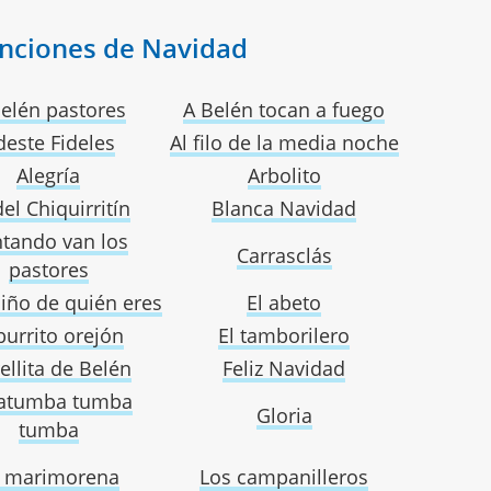
canciones de Navidad
elén pastores
A Belén tocan a fuego
deste Fideles
Al filo de la media noche
Alegría
Arbolito
del Chiquirritín
Blanca Navidad
tando van los
Carrasclás
pastores
iño de quién eres
El abeto
burrito orejón
El tamborilero
rellita de Belén
Feliz Navidad
atumba tumba
Gloria
tumba
 marimorena
Los campanilleros