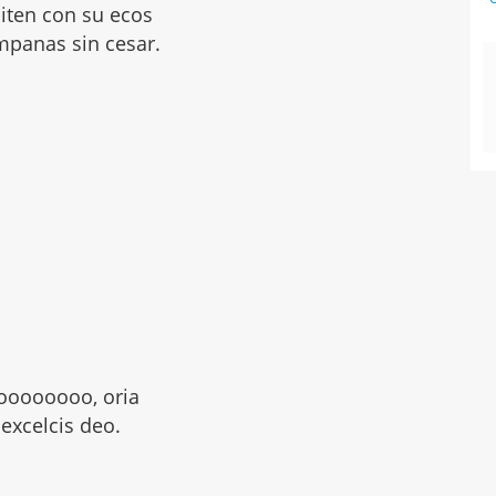
piten con su ecos
mpanas sin cesar.
oooooooo, oria
 excelcis deo.