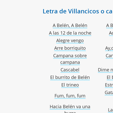
Letra de Villancicos o 
A Belén, A Belén
A B
A las 12 de la noche
A
Alegre vengo
Arre borriquito
Ay,
Campana sobre
Can
campana
Cascabel
Dime n
El burrito de Belén
El 
El trineo
Est
Gat
Fum, fum, fum
Hacia Belén va una
La
burra