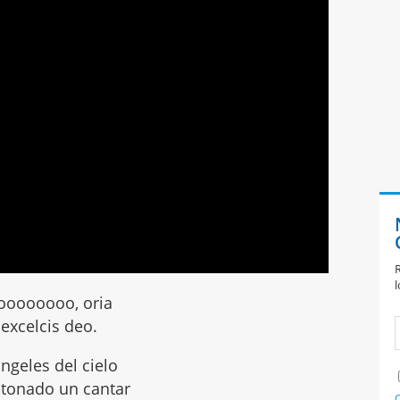
R
l
oooooooo, oria
 excelcis deo.
ngeles del cielo
tonado un cantar
C