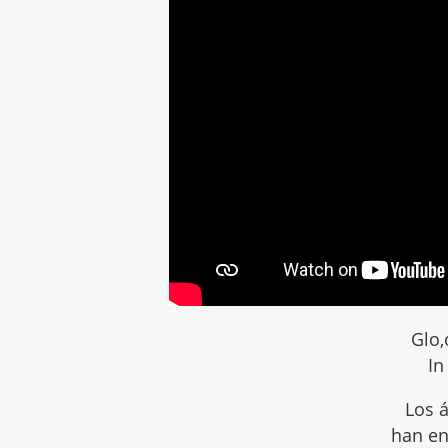
Glo,
In
Los á
han en