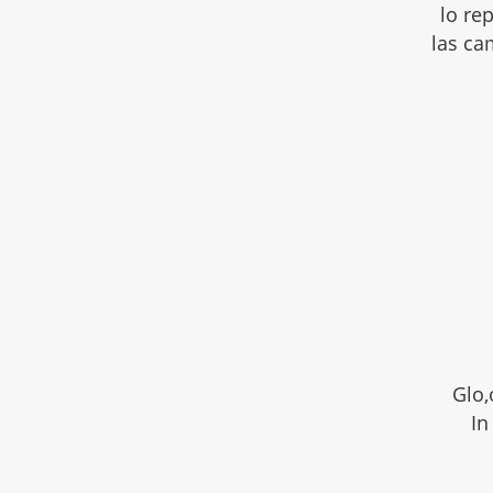
lo re
las ca
Glo,
In