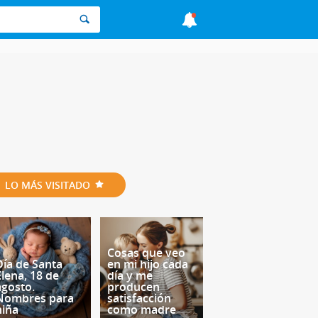
LO MÁS VISITADO
Cosas que veo
Día de Santa
en mi hijo cada
Elena, 18 de
día y me
agosto.
producen
Nombres para
satisfacción
niña
como madre