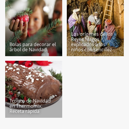
Los orígenes de los
Reyes Magos
Bolas para decorar el
explicados a los
árbol de Navidad
niños con sencillez
Tronco de Navidad
en Thermomix.
Receta rápida