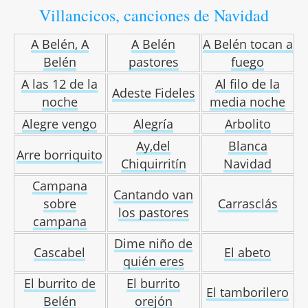
Villancicos, canciones de Navidad
A Belén, A
A Belén
A Belén tocan a
Belén
pastores
fuego
A las 12 de la
Al filo de la
Adeste Fideles
noche
media noche
Alegre vengo
Alegría
Arbolito
Ay,del
Blanca
Arre borriquito
Chiquirritín
Navidad
Campana
Cantando van
sobre
Carrasclás
los pastores
campana
Dime niño de
Cascabel
El abeto
quién eres
El burrito de
El burrito
El tamborilero
Belén
orejón