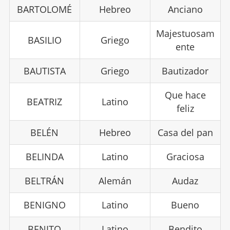
BARTOLOMÉ
Hebreo
Anciano
Majestuosam
BASILIO
Griego
ente
BAUTISTA
Griego
Bautizador
Que hace
BEATRIZ
Latino
feliz
BELÉN
Hebreo
Casa del pan
BELINDA
Latino
Graciosa
BELTRÁN
Alemán
Audaz
BENIGNO
Latino
Bueno
BENITO
Latino
Bendito