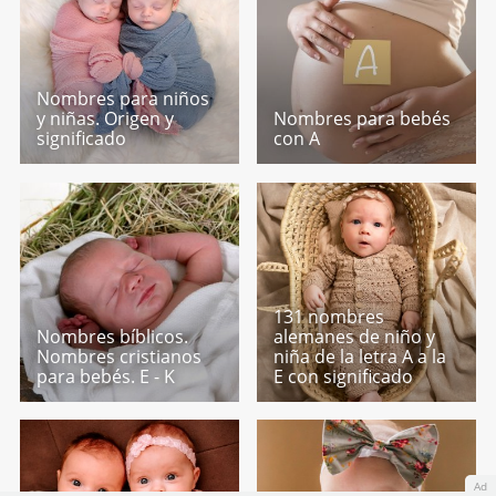
Nombres para niños
y niñas. Origen y
Nombres para bebés
significado
con A
131 nombres
Nombres bíblicos.
alemanes de niño y
Nombres cristianos
niña de la letra A a la
para bebés. E - K
E con significado
Ad