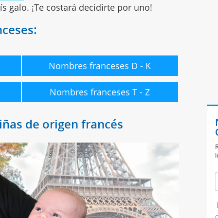
s galo. ¡Te costará decidirte por uno!
nceses:
Nombres franceses D - K
Nombres franceses T - Z
niñas
de origen francés
R
l
C