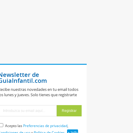
Newsletter de
GuiaInfantil.com
ecibe nuestras novedades en tu email todos
os lunes y jueves. Solo tienes que registrarte
Acepto las
Preferencias de privacidad
,
ondiciones de uso
y
Política de Cookies
+ Info