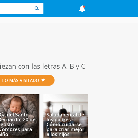
zan con las letras A, B y C
LO MÁS VISITADO
Día del Santo
Salud mental de
Bernardo, 20 de
los padres -
agosto.
Cómo cuidarse
Nombres para
para criar mejor
niño
a los hijos