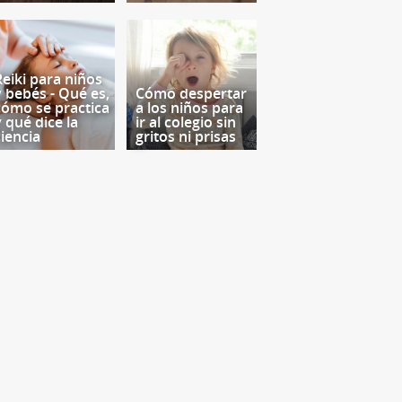
Reiki para niños
y bebés - Qué es,
Cómo despertar
cómo se practica
a los niños para
y qué dice la
ir al colegio sin
ciencia
gritos ni prisas