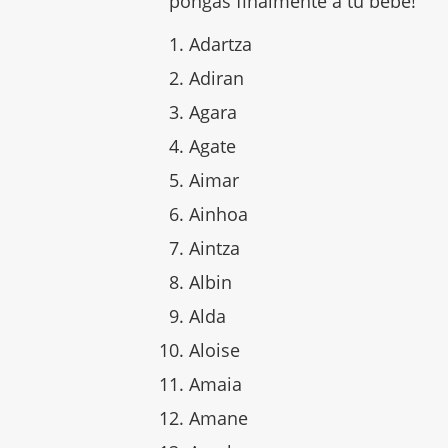
pongas finalmente a tu bebé!
Adartza
Adiran
Agara
Agate
Aimar
Ainhoa
Aintza
Albin
Alda
Aloise
Amaia
Amane