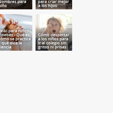
Nombres para
para criar mejor
niño
a los hijos
Reiki para niños
y bebés - Qué es,
Cómo despertar
cómo se practica
a los niños para
y qué dice la
ir al colegio sin
ciencia
gritos ni prisas