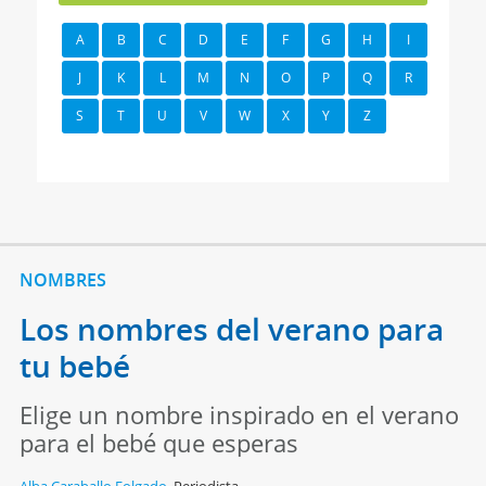
A
B
C
D
E
F
G
H
I
J
K
L
M
N
O
P
Q
R
S
T
U
V
W
X
Y
Z
NOMBRES
Los nombres del verano para
tu bebé
Elige un nombre inspirado en el verano
para el bebé que esperas
Alba Caraballo Folgado
,
Periodista