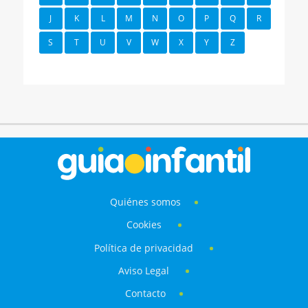
J
K
L
M
N
O
P
Q
R
S
T
U
V
W
X
Y
Z
Quiénes somos
Cookies
Política de privacidad
Aviso Legal
Contacto