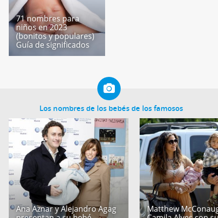
71 nombres para
niños en 2023
(bonitos y populares)
Guía de significados
Los nombres de los bebés de los famosos
Ana Aznar y Alejandro Agag
Matthew McConaug
presentan a su bebé
Camila Alves con s