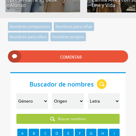
Alonso
Levi y Vida
Nombres compuestos
Nombres para niñas
Nombres para niños
Nombres propios
COMENTAR
Buscador de nombres
Buscar nombres
A
B
C
D
E
F
G
H
I