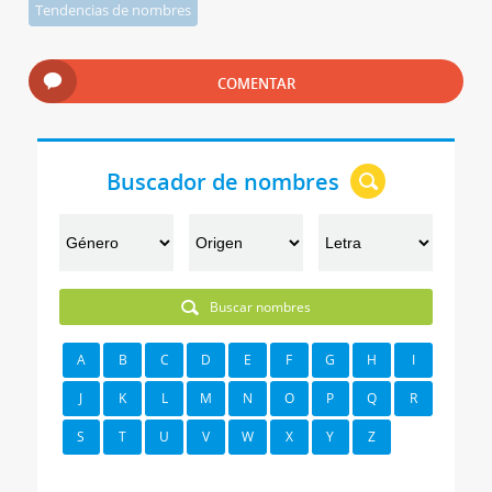
Tendencias de nombres
COMENTAR
Buscador de nombres
Buscar nombres
A
B
C
D
E
F
G
H
I
J
K
L
M
N
O
P
Q
R
S
T
U
V
W
X
Y
Z