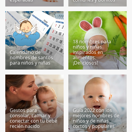
18 nombres para
niños y niñas
Calendario de
inspirados en
nombres de santos
alimentos.
para niños y niñas
¡Deliciosos!
Gestos para
Guía 2022 con los
consolar, calmar y
mejores nombres de
conectar con tu bebé
niños y de niñas
recién nacido
cortos y populares