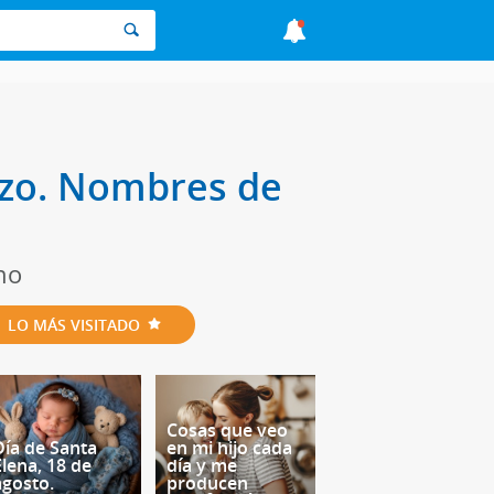
arzo. Nombres de
no
LO MÁS VISITADO
Cosas que veo
Día de Santa
en mi hijo cada
Elena, 18 de
día y me
agosto.
producen