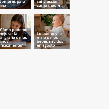
Nombres para
satisfacción
niña
como madre
¿Cómo podemos
mejorar la
Lo bueno y lo
aligrafía de los
malo de los
niños
bebés nacidos
eficazmente?
en agosto