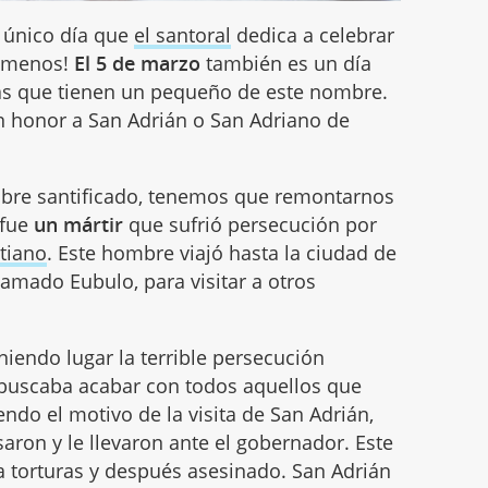
l único día que
el santoral
dedica a celebrar
o menos!
El 5 de marzo
también es un día
ias que tienen un pequeño de este nombre.
en honor a San Adrián o San Adriano de
mbre santificado, tenemos que remontarnos
 fue
un mártir
que sufrió persecución por
stiano
. Este hombre viajó hasta la ciudad de
amado Eubulo, para visitar a otros
iendo lugar la terrible persecución
buscaba acabar con todos aquellos que
endo el motivo de la visita de San Adrián,
saron y le llevaron ante el gobernador. Este
a torturas y después asesinado. San Adrián