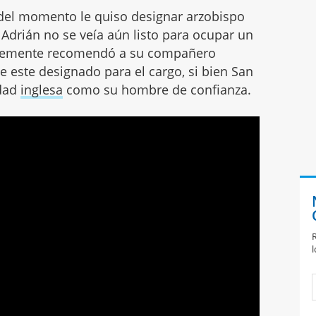
 del momento le quiso designar arzobispo
Adrián no se veía aún listo para ocupar un
ildemente recomendó a su compañero
e este designado para el cargo, si bien San
udad
inglesa
como su hombre de confianza.
R
l