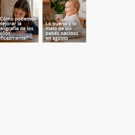
¿Cómo podemos
mejorar la
Lo bueno y lo
aligrafía de los
malo de los
niños
bebés nacidos
eficazmente?
en agosto