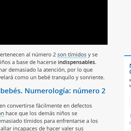
pertenecen al número 2
son tímidos
y se
niños a base de hacerse
indispensables
.
amar demasiado la atención, por lo que
elará como un bebé tranquilo y sonriente.
R
l
s bebés. Numerología: número 2
en convertirse fácilmente en defectos
ón
hace que los demás niños se
emasiado tímidos para enfrentarse a los
C
llar incapaces de hacer valer sus