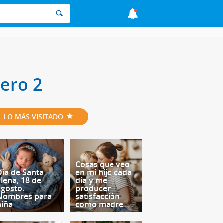
ero 2
LO MÁS VISITADO
Cosas que veo
Día de Santa
en mi hijo cada
Elena, 18 de
día y me
agosto.
producen
Nombres para
satisfacción
niña
como madre