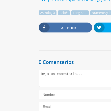
Astrología
Bebés
Feng Shui
Numeros y le
FACEBOOK
0 Comentarios