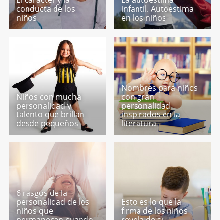
El carácter y la
La autoestima
conducta de los
infantil. Autoestima
niños
en los niños
Nombres para niños
Niños con mucha
con gran
personalidad y
personalidad
talento que brillan
inspirados en la
desde pequeños
literatura
6 rasgos de la
personalidad de los
Esto es lo que la
niños que
firma de los niños
permanecen cuando
revela de su