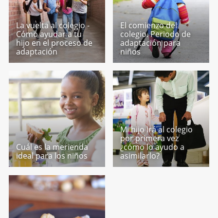
La vuelta al colegio -
El comienzo del
Cómo ayudar a tu
colegio. Periodo de
hijo en el proceso de
adaptación para
adaptación
niños
Mi hijo irá al colegio
por primera vez
Cuál es la merienda
¿cómo lo ayudo a
ideal para los niños
asimilarlo?