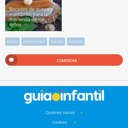
Bocados de queso y
membrillo para la
merienda de los
niños
Pastas
Alimentación
Patatas
Pescado
COMENTAR
Quiénes somos
Cookies