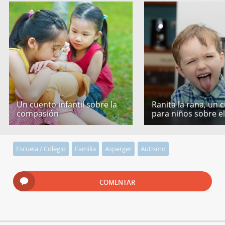
Un cuento infantil sobre la
Ranita la rana, un 
compasión
para niños sobre e
Escuela / Colegio
Familia
Asperger
Autismo
COMENTAR