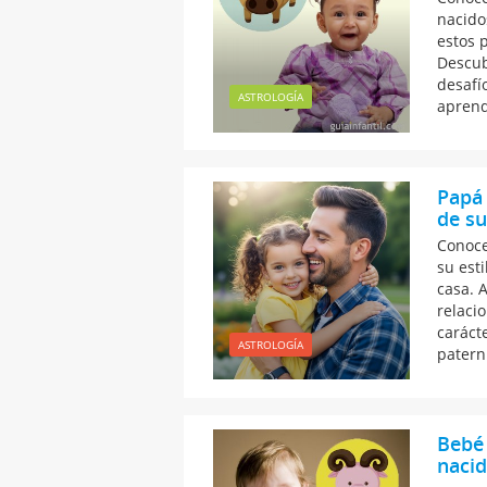
nacidos
estos 
Descub
desafí
ASTROLOGÍA
aprend
Papá 
de su
Conoce
su est
casa. 
relaci
caráct
ASTROLOGÍA
patern
Bebé 
nacid