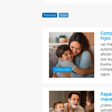
Portada
Ocio
Compa
hijos
Las ma
autorit
afición
Son bu
buena 
Compat
ASTROLOGÍA
signo.
Papás
maner
¿Cómo 
astroló