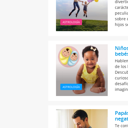
divert
caráct
peculi
sobre 
ASTROLOGÍA
hijos 
Niños
bebés
Hablem
de los
Descub
curioso
desafí
ASTROLOGÍA
imagin
Papás
negat
Te con