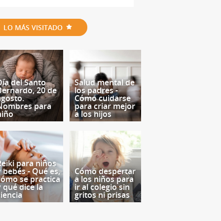
LO MÁS VISITADO
Día del Santo
Salud mental de
Bernardo, 20 de
los padres -
agosto.
Cómo cuidarse
Nombres para
para criar mejor
niño
a los hijos
Reiki para niños
y bebés - Qué es,
Cómo despertar
cómo se practica
a los niños para
y qué dice la
ir al colegio sin
ciencia
gritos ni prisas