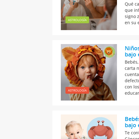
Qué ca
que in
signo 
ASTROLOGÍA
en su e
Niños
bajo 
Bebés, 
carta n
cuenta
defect
con lo
ASTROLOGÍA
educar
Bebés
bajo 
Te con
Cáncer.