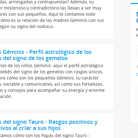
idas, arriesgadas y contrapuestas? Además, su
er misterioso y contradictorio las llevan a ser muy
ares con sus pequeños. Aquí te contamos todo
cómo es la relación de las madres Géminis con sus
según su signo del zodiaco.
R
l
 Géminis - Perfil astrológico de los
 del signo de los gemelos
os de los niños Géminis: aquí el perfil astrológico
 bebés del signo de los gemelos con rasgos únicos.
C
re cómo son los pequeños Géminis, su carácter
, sociable y comunicativo, así como sus fortalezas,
os y consejos para acompañar su energía y enorme
ación.
 del signo Tauro - Rasgos positivos y
ivos al criar a sus hijos
tamos cómo son los Papás del signo Tauro -