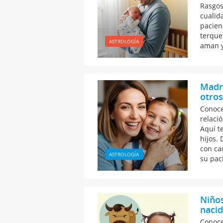
Rasgos 
cualid
pacien
terque
ASTROLOGÍA
aman y
Madre
otros
Conoce
relació
Aquí t
hijos.
con ca
ASTROLOGÍA
su pac
Niños
nacid
Conoce