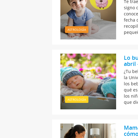
Te trae
signo d
conoce
fecha 
recopi
ASTROLOGÍA
pequeñ
Lo bu
abril
¿Tu be
la Uni
los be
qué es
los niñ
ASTROLOGÍA
que di
Mamás
cómo 