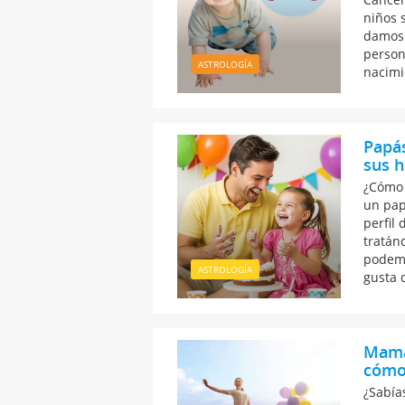
niños 
damos 
person
ASTROLOGÍA
nacimi
Papás
sus h
¿Cómo 
un pap
perfil 
tratán
podemo
ASTROLOGÍA
gusta 
Mamá 
cómo 
¿Sabía