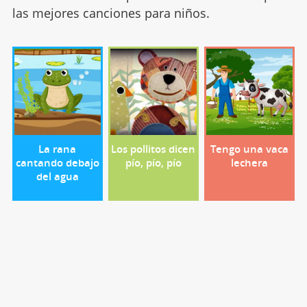
las mejores canciones para niños.
La rana
Los pollitos dicen
Tengo una vaca
cantando debajo
pío, pío, pío
lechera
del agua