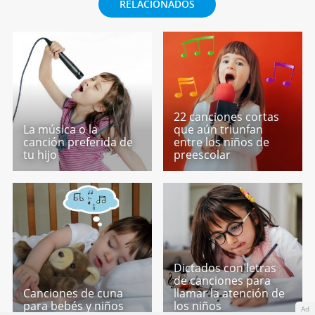
RELACIONADOS
22 canciones cortas
La música o la
que aún triunfan
canción preferida de
entre los niños de
tu hijo
preescolar
Dictados con letras
de canciones para
Canciones de cuna
llamar la atención de
para bebés y niños
los niños
Ad