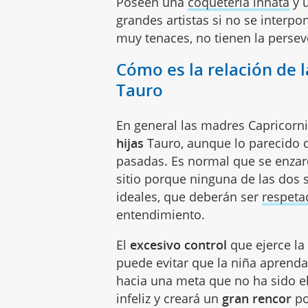
Poseen una
coquetería innata
y u
grandes artistas si no se interp
muy tenaces, no tienen la perse
Cómo es la relación de 
Tauro
En general las madres Capricorn
hijas
Tauro, aunque lo parecido d
pasadas. Es normal que se enzar
sitio porque ninguna de las dos 
ideales, que deberán ser
respeta
entendimiento.
El
excesivo control
que ejerce la
puede evitar que la niña aprenda
hacia una meta que no ha sido el
infeliz y creará un
gran rencor
po