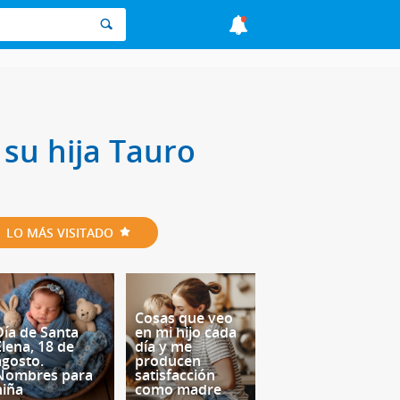
su hija Tauro
LO MÁS VISITADO
Cosas que veo
Día de Santa
en mi hijo cada
Elena, 18 de
día y me
agosto.
producen
Nombres para
satisfacción
niña
como madre