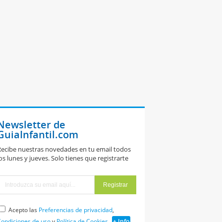
Newsletter de
GuiaInfantil.com
ecibe nuestras novedades en tu email todos
os lunes y jueves. Solo tienes que registrarte
Acepto las
Preferencias de privacidad
,
ondiciones de uso
y
Política de Cookies
+ Info