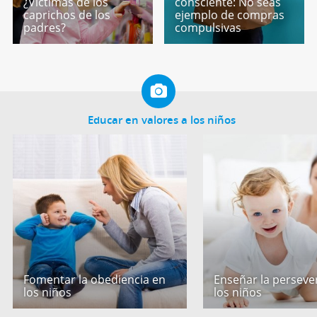
¿Víctimas de los
consciente: No seas
caprichos de los
ejemplo de compras
padres?
compulsivas
Educar en valores a los niños
Fomentar la obediencia en
Enseñar la perseve
los niños
los niños