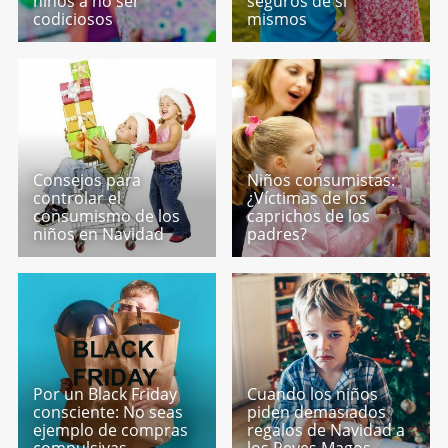
niños a no ser
seguros de sí
codiciosos
mismos
Consejos para
Niños consumistas:
controlar el
¿Víctimas de los
consumismo de los
caprichos de los
niños en Navidad
padres?
Por un Black Friday
Cuando los niños
consciente: No seas
piden demasiados
ejemplo de compras
regalos de Navidad a
compulsivas
los Reyes Magos