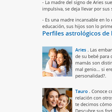
- La madre del signo de Aries su
impulsiva, se deja llevar por sus
- Es una madre incansable en lo q
educación, sus hijos son lo pri
Perfiles astrológicos de
Aries
.
Las embar
de su bebé para 
mamás son distin
mal genio... si er
personalidad?.
Tauro
.
Conoce c
relación con otro
te decimos cómo 
Descubre sus fort