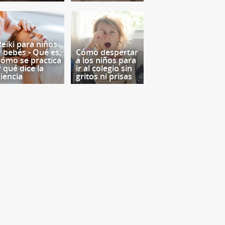
Reiki para niños
y bebés - Qué es,
Cómo despertar
cómo se practica
a los niños para
y qué dice la
ir al colegio sin
ciencia
gritos ni prisas