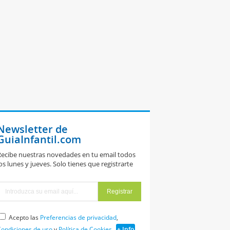
Newsletter de
GuiaInfantil.com
ecibe nuestras novedades en tu email todos
os lunes y jueves. Solo tienes que registrarte
Acepto las
Preferencias de privacidad
,
ondiciones de uso
y
Política de Cookies
+ Info