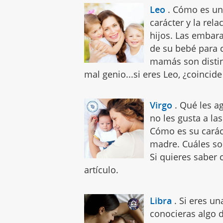
Leo
.
Cómo es una
carácter y la rel
hijos. Las embara
de su bebé para 
mamás son distin
mal genio...si eres Leo, ¿coincid
Virgo
.
Qué les ag
no les gusta a la
Cómo es su caráct
madre. Cuáles son
Si quieres saber 
artículo.
Libra
.
Si eres un
conocieras algo