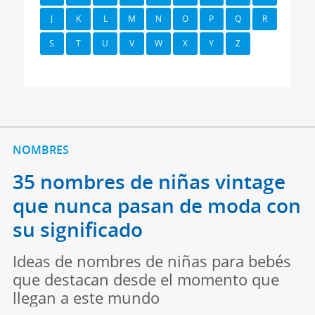
J
K
L
M
N
O
P
Q
R
S
T
U
V
W
X
Y
Z
NOMBRES
35 nombres de niñas vintage
que nunca pasan de moda con
su significado
Ideas de nombres de niñas para bebés
que destacan desde el momento que
llegan a este mundo