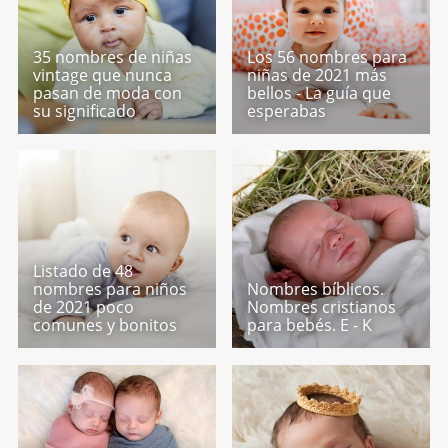
35 nombres de niñas
Los 56 nombres para
vintage que nunca
niñas de 2021 más
pasan de moda con
bellos - La guía que
su significado
esperabas
Listado de 48
nombres para niños
Nombres bíblicos.
de 2021 poco
Nombres cristianos
comunes y bonitos
para bebés. E - K