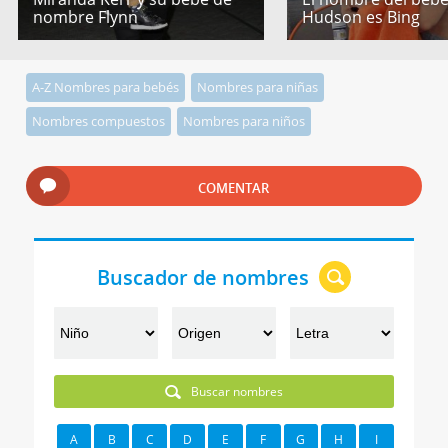
nombre Flynn
Hudson es Bing
A-Z Nombres para bebés
Nombres para niñas
Nombres compuestos
Nombres para niños
COMENTAR
Buscador de nombres
Buscar nombres
A
B
C
D
E
F
G
H
I