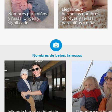
Elegantes y
Nombres para niños
hermosos nombres
y niñas. Origen y
de reyes y reinas
significado
para niños y niñas
Nombres de bebés famosos
Miranda Kerr y su bebé de
El nombre del bebé