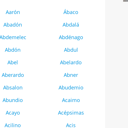
Aarón
Ábaco
Abadón
Abdalá
Abdemelec
Abdénago
Abdón
Abdul
Abel
Abelardo
Aberardo
Abner
Absalon
Abudemio
Abundio
Acaimo
Acayo
Acépsimas
Acilino
Acis