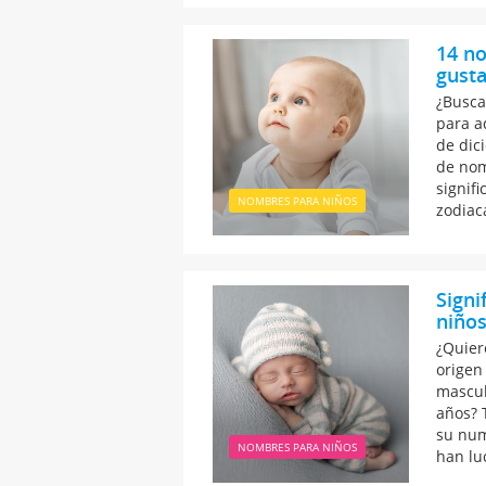
14 no
gusta
¿Busca
para a
de dic
de nom
signif
NOMBRES PARA NIÑOS
zodiac
Signi
niño
¿Quiere
origen
mascul
años? 
su num
NOMBRES PARA NIÑOS
han lu