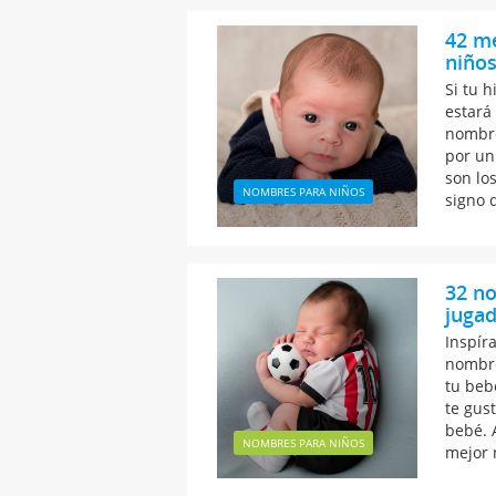
42 m
niños
Si tu h
estará 
nombre
por un
son lo
NOMBRES PARA NIÑOS
signo 
32 no
jugad
Inspír
nombre
tu beb
te gust
bebé. 
NOMBRES PARA NIÑOS
mejor 