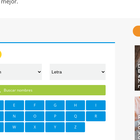
mejor.
Buscar nombres
E
F
G
H
I
N
O
P
Q
R
W
X
Y
Z