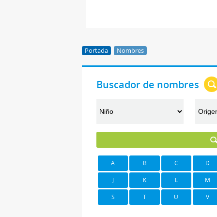
Portada
Nombres
Buscador de nombres
A
B
C
D
J
K
L
M
S
T
U
V