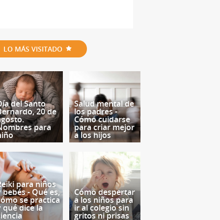
LO MÁS VISITADO
Día del Santo
Salud mental de
Bernardo, 20 de
los padres -
agosto.
Cómo cuidarse
Nombres para
para criar mejor
niño
a los hijos
Reiki para niños
y bebés - Qué es,
Cómo despertar
cómo se practica
a los niños para
y qué dice la
ir al colegio sin
ciencia
gritos ni prisas