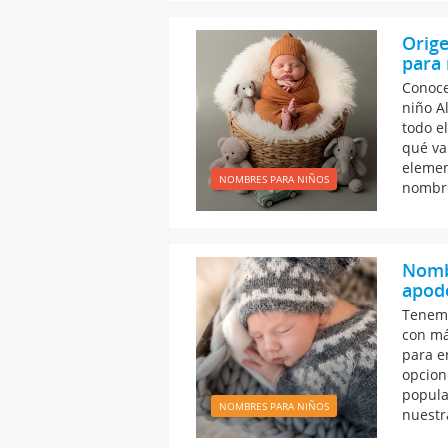
Orige
para 
Conoce
niño A
todo e
qué va
elemen
NOMBRES PARA NIÑOS
nombre
Nomb
apodo
Tenemo
con má
para e
opcion
popula
NOMBRES PARA NIÑOS
nuestr