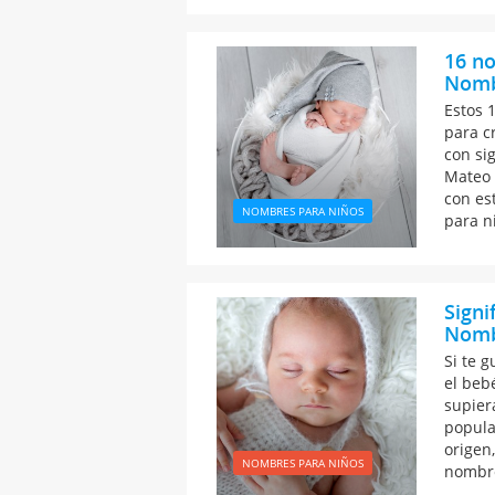
16 n
Nomb
Estos 
para c
con si
Mateo 
con es
NOMBRES PARA NIÑOS
para n
Signi
Nomb
Si te 
el beb
supier
popular
origen
NOMBRES PARA NIÑOS
nombre