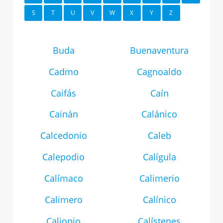
S
T
U
V
W
X
Y
Z
Buda
Buenaventura
Cadmo
Cagnoaldo
Caifás
Caín
Cainán
Calánico
Calcedonio
Caleb
Calepodio
Calígula
Calímaco
Calimerio
Calimero
Calínico
Caliopio
Calístenes