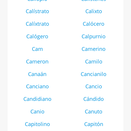
Calístrato
Calixto
Calíxtrato
Calócero
Calógero
Calpurnio
Cam
Camerino
Cameron
Camilo
Canaán
Cancianilo
Canciano
Cancio
Candidiano
Cándido
Canio
Canuto
Capitolino
Capitón