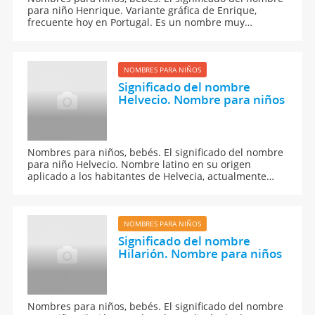
para niño Henrique. Variante gráfica de Enrique,
frecuente hoy en Portugal. Es un nombre muy
apreciado internacionalmente, en especial por las
casas reales. Podemos destacar a Enrique VIII, famoso
por sus numerosos matrimonios, por decapitar a dos
de sus mujeres, y por desafiar a la Iglesia Católica.
NOMBRES PARA NIÑOS
Significado del nombre
Helvecio. Nombre para niños
Nombres para niños, bebés. El significado del nombre
para niño Helvecio. Nombre latino en su origen
aplicado a los habitantes de Helvecia, actualmente
Suiza.
NOMBRES PARA NIÑOS
Significado del nombre
Hilarión. Nombre para niños
Nombres para niños, bebés. El significado del nombre