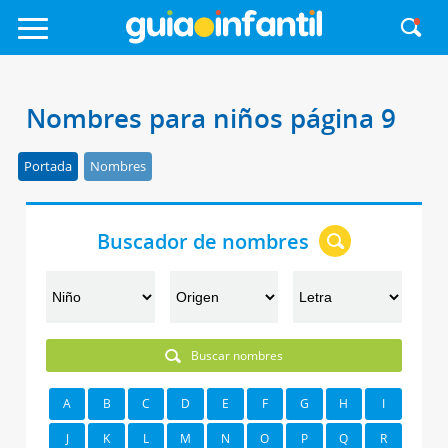
Nombres para niños página 9
Portada
Nombres
Buscador de nombres
Buscar nombres
A
B
C
D
E
F
G
H
I
J
K
L
M
N
O
P
Q
R