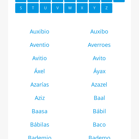
S
T
U
V
W
X
Y
Z
Auxibio
Auxibo
Aventio
Averroes
Avitio
Avito
Áxel
Áyax
Azarías
Azazel
Aziz
Baal
Baasa
Bábil
Bábilas
Baco
Bademio
Bademo