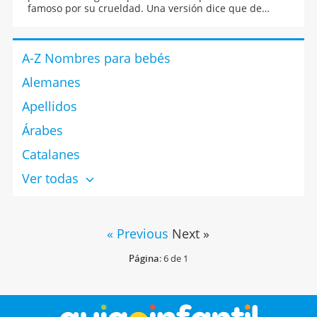
famoso por su crueldad. Una versión dice que de
pequeño su madre le vistió con unas caligae
diminutas y los soldados pretorianos le apodaron así.
A-Z Nombres para bebés
Alemanes
Apellidos
Árabes
Catalanes
Ver todas
« Previous
Next »
Página
: 6 de 1