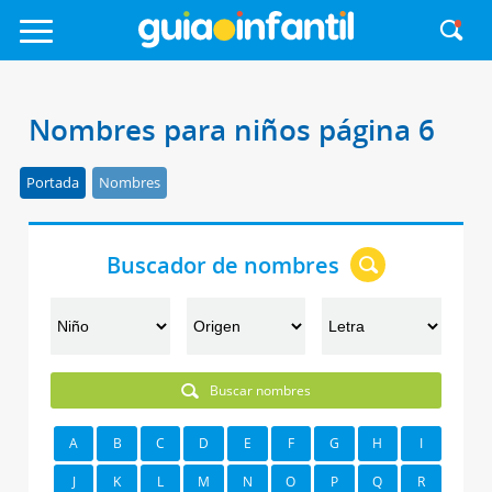
Nombres para niños página 6
Portada
Nombres
Buscador de nombres
Buscar nombres
A
B
C
D
E
F
G
H
I
J
K
L
M
N
O
P
Q
R