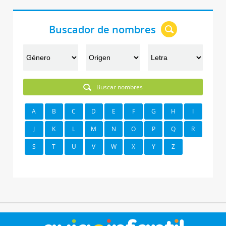
Buscador de nombres
Buscar nombres
A
B
C
D
E
F
G
H
I
J
K
L
M
N
O
P
Q
R
S
T
U
V
W
X
Y
Z