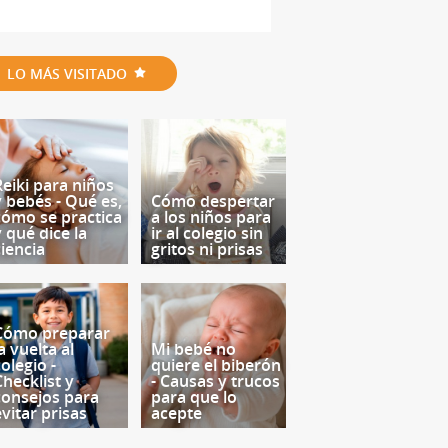
LO MÁS VISITADO
Reiki para niños
y bebés - Qué es,
Cómo despertar
cómo se practica
a los niños para
y qué dice la
ir al colegio sin
ciencia
gritos ni prisas
Cómo preparar
a vuelta al
Mi bebé no
olegio -
quiere el biberón
Checklist y
- Causas y trucos
consejos para
para que lo
evitar prisas
acepte