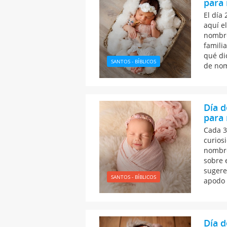
para 
El día 
aquí e
nombre
famili
qué di
SANTOS - BÍBLICOS
de nom
Día d
para 
Cada 3 
curios
nombre
sobre 
sugere
SANTOS - BÍBLICOS
apodo 
Día d