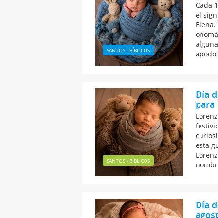
Cada 1
el sig
Elena.
onomás
alguna
SANTOS - BÍBLICOS
apodo 
Día d
para 
Lorenz
festivi
curios
esta g
Lorenz
SANTOS - BÍBLICOS
nombre
Día d
agos