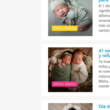
El 1 de
signif
Alfons
onomás
más so
SANTOS - BÍBLICOS
santora
41 no
y niñ
Te tra
niños y
el nom
clásic
Biblia.
SANTOS - BÍBLICOS
nombre
Día d