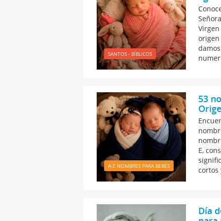
Conoce
Señora
Virgen 
origen
damos 
SANTOS - BÍBLICOS
numero
53 no
Orige
Encuen
nombre
nombre
E, con
signif
A-Z NOMBRES PARA BEBÉS
cortos
Día d
para 