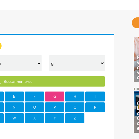
Buscar nombres
E
F
G
H
I
N
O
P
Q
R
l
c
W
X
Y
Z