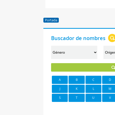
Portada
Buscador de nombres
A
B
C
D
J
K
L
M
S
T
U
V