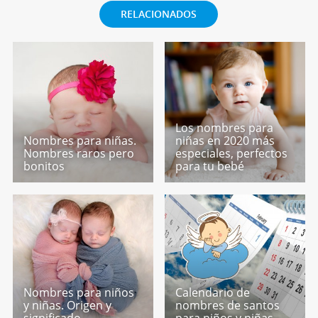
RELACIONADOS
Los nombres para
Nombres para niñas.
niñas en 2020 más
Nombres raros pero
especiales, perfectos
bonitos
para tu bebé
Nombres para niños
Calendario de
y niñas. Origen y
nombres de santos