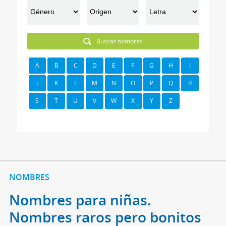
Buscar nombres
A
B
C
D
E
F
G
H
I
J
K
L
M
N
O
P
Q
R
S
T
U
V
W
X
Y
Z
NOMBRES
Nombres para niñas.
Nombres raros pero bonitos