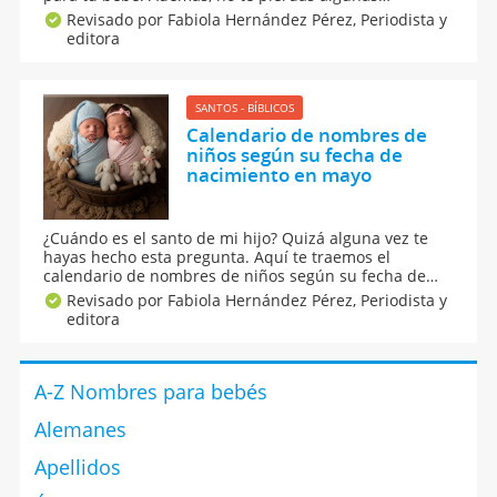
sugerencias de nombres compuestos y de otros
Revisado por Fabiola Hernández Pérez,
Periodista y
apodos con letra inicial F si es que buscas más
editora
opciones de nombres para niño y aún no te decides
por uno.
SANTOS - BÍBLICOS
Calendario de nombres de
niños según su fecha de
nacimiento en mayo
¿Cuándo es el santo de mi hijo? Quizá alguna vez te
hayas hecho esta pregunta. Aquí te traemos el
calendario de nombres de niños según su fecha de
nacimiento en mayo y también te decimos otras
Revisado por Fabiola Hernández Pérez,
Periodista y
fechas importantes de este mes para que las celebres
editora
junto a tus hijos. Encuentra el día de santo de tu
peque aquí.
A-Z Nombres para bebés
Alemanes
Apellidos