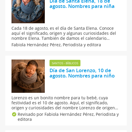
Día de Santa Elena, 18 de
agosto. Nombres para niña
Cada 18 de agosto, es el día de Santa Elena. Conoce
aquí el significado, origen y algunas curiosidades del
nombre Elena. También de damos el calendario
santoral de la onomástica de todos los nombres de
Fabiola Hernández Pérez,
Periodista y editora
santo del mes y algunas sugerencias de nombres
compuestos con este apodo popular. ¡Los amarás!
SANTOS - BÍBLICOS
Día de San Lorenzo, 10 de
agosto. Nombres para niño
Lorenzo es un bonito nombre para tu bebé, cuya
festividad es el 10 de agosto. Aquí, el significado,
origen y curiosidades del nombre Lorenzo de origen
latino. En esta guía de nombres te contamos todo
Revisado por Fabiola Hernández Pérez,
Periodista y
sobre San Lorenzo: su historia, origen, numerología y
editora
algunos nombres compuestos que seguro amarás.