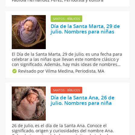
nombres que se pueden combinar con Ignacio y,
también, que dice la numerología sobre el apodo.
SANTOS - BÍBLICOS
Día de la Santa Marta, 29 de
julio. Nombres para niñas
El Día de la Santa Marta, 29 de julio, es una fecha para
celebrar a las niñas que llevan este nombre clásico y
con significado. Además, hay más ideas de nombres
para niñas que combinan con Marta y conoce todo
Revisado por Vilma Medina,
Periodista, MA
sobre su origen y personalidad, así como curiosidades,
numerología y famosas con este apodo.
SANTOS - BÍBLICOS
Día de la Santa Ana, 26 de
julio. Nombres para niña
26 de julio, es el día de la Santa Ana. Conoce el
significado, origen y curiosidades del nombre Ana.