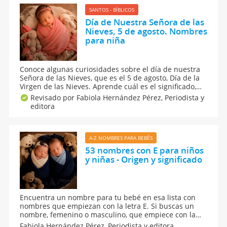
SANTOS - BÍBLICOS
Día de Nuestra Señora de las
Nieves, 5 de agosto. Nombres
para niña
Conoce algunas curiosidades sobre el día de nuestra
Señora de las Nieves, que es el 5 de agosto, Día de la
Virgen de las Nieves. Aprende cuál es el significado,
origen y curiosidades del nombre Nieves. Además, te
Revisado por Fabiola Hernández Pérez,
Periodista y
damos opciones de nombres compuestos y la
editora
numerología de ese apodo de origen latino para niña.
A-Z NOMBRES PARA BEBÉS
53 nombres con E para niños
y niñas - Origen y significado
Encuentra un nombre para tu bebé en esa lista con
nombres que empiezan con la letra E. Si buscas un
nombre, femenino o masculino, que empiece con la
letra E, consulta esta lista de nombres, con su origen y
Fabiola Hernández Pérez,
Periodista y editora