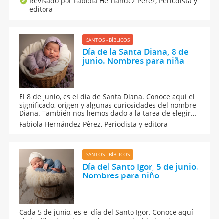
Revisado por Fabiola Hernández Pérez,
Periodista y
contamos las curiosidades de los nombres para niñas
editora
como Aurora y otras opciones inspiradas en la
naturaleza.
SANTOS - BÍBLICOS
Día de la Santa Diana, 8 de
junio. Nombres para niña
El 8 de junio, es el día de Santa Diana. Conoce aquí el
significado, origen y algunas curiosidades del nombre
Diana. También nos hemos dado a la tarea de elegir
para ti algunas combinaciones de nombre con el
Fabiola Hernández Pérez,
Periodista y editora
apodo Diana y otros más con la letra D por si aún no te
decides por el nombre para tu pequeña.
SANTOS - BÍBLICOS
Día del Santo Igor, 5 de junio.
Nombres para niño
Cada 5 de junio, es el día del Santo Igor. Conoce aquí