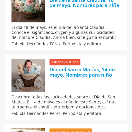
de mayo. Nombres para niña
El día 18 de mayo, es el Día de la Santa Claudia.
Conoce el significado, origen y algunas curiosidades
del nombre Claudia. Ahora bien, si te gusta el nombre
pero aún no te decides por él, he mos hecho una lista
Fabiola Hernández Pérez,
Periodista y editora
con nombres combinados con Claudia y otros más que
empiezan con la letra C. Seguro los amarás.
SANTOS - BÍBLICOS
Día del Santo Matías, 14 de
mayo. Nombres para niño
Descubre todas las curiosidades sobre el Día de San
Matías. El 14 de mayo es el día de este Santo, así que
te traemos el significado, origen y opciones de
nombres compuestos con Matías. ¿Quieres saber qué
Fabiola Hernández Pérez,
Periodista y editora
dice la numerología de la personalidad de estos
pequeños? Sin duda, Matías es un nombre con
carácter.
TENDENCIAS DE NOMBRES