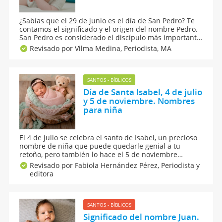
¿Sabías que el 29 de junio es el día de San Pedro? Te
contamos el significado y el origen del nombre Pedro.
San Pedro es considerado el discípulo más importante
de Jesucristo. Si deseas poner el nombre de Pedro a tu
Revisado por Vilma Medina,
Periodista, MA
bebé, conoce toda la historia de este bonito nombre
masculino.
SANTOS - BÍBLICOS
Día de Santa Isabel, 4 de julio
y 5 de noviembre. Nombres
para niña
El 4 de julio se celebra el santo de Isabel, un precioso
nombre de niña que puede quedarle genial a tu
retoño, pero también lo hace el 5 de noviembre
Conoce el significado, origen y curiosidades del
Revisado por Fabiola Hernández Pérez,
Periodista y
nombre Isabel y, también, qué dice la numerología
editora
sobre el nombre de Isabel y otro nombre que
empiezan por la letra I.
SANTOS - BÍBLICOS
Significado del nombre Juan.