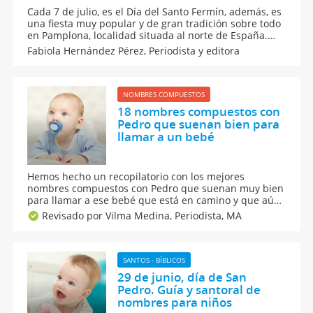
Cada 7 de julio, es el Día del Santo Fermín, además, es
una fiesta muy popular y de gran tradición sobre todo
en Pamplona, localidad situada al norte de España.
Conoce aquí el significado, origen y algunas
Fabiola Hernández Pérez,
Periodista y editora
curiosidades del nombre Fermín y, también, por qué
se celebra la fiesta de los Sanfermines.
NOMBRES COMPUESTOS
18 nombres compuestos con
Pedro que suenan bien para
llamar a un bebé
Hemos hecho un recopilatorio con los mejores
nombres compuestos con Pedro que suenan muy bien
para llamar a ese bebé que está en camino y que aún
no sabes qué nombre para niños ponerle. Esta guía de
Revisado por Vilma Medina,
Periodista, MA
nombres incluye el significado y el origen de las
distintas combinaciones.
SANTOS - BÍBLICOS
29 de junio, día de San
Pedro. Guía y santoral de
nombres para niños