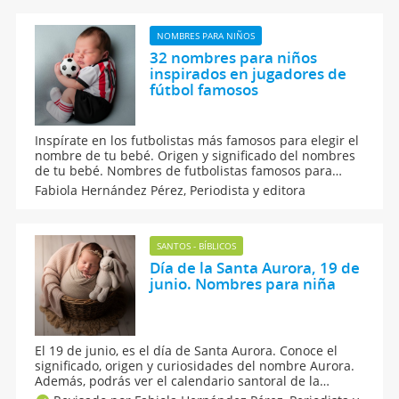
mes de su nacimiento.
NOMBRES PARA NIÑOS
32 nombres para niños
inspirados en jugadores de
fútbol famosos
Inspírate en los futbolistas más famosos para elegir el
nombre de tu bebé. Origen y significado del nombres
de tu bebé. Nombres de futbolistas famosos para
niños. Si te gusta el fútbol, elige un nombre de
Fabiola Hernández Pérez,
Periodista y editora
futbolista para tu bebé. Además, te damos consejos de
cómo elegir el mejor nombre para tu pequeño.
SANTOS - BÍBLICOS
Día de la Santa Aurora, 19 de
junio. Nombres para niña
El 19 de junio, es el día de Santa Aurora. Conoce el
significado, origen y curiosidades del nombre Aurora.
Además, podrás ver el calendario santoral de la
onomástica de todos los nombres de santo. Te