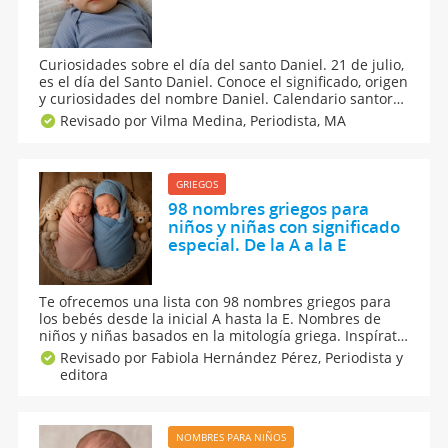
Curiosidades sobre el día del santo Daniel. 21 de julio,
es el día del Santo Daniel. Conoce el significado, origen
y curiosidades del nombre Daniel. Calendario santoral
de la onomástica de todos los nombres de santo.
Revisado por Vilma Medina,
Periodista, MA
Descubre cosas sorprendentes sobre el nombre de
Daniel para los niños y los bebés.
GRIEGOS
98 nombres griegos para
niños y niñas con significado
especial. De la A a la E
Te ofrecemos una lista con 98 nombres griegos para
los bebés desde la inicial A hasta la E. Nombres de
niños y niñas basados en la mitología griega. Inspírate
en esos nombres griegos para elegir el nombre de tu
Revisado por Fabiola Hernández Pérez,
Periodista y
bebé. Llega un momento a lo largo del embarazo que
editora
debes decidir qué nombre pondrás a tu bebé.
NOMBRES PARA NIÑOS