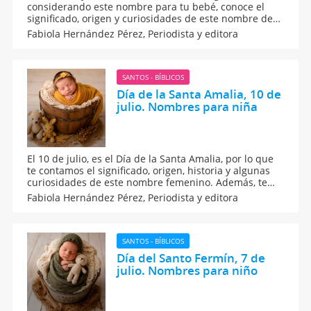
considerando este nombre para tu bebé, conoce el
significado, origen y curiosidades de este nombre de
origen escandinavo. ¿Te gustaría conocer más sobre la
Fabiola Hernández Pérez,
Periodista y editora
leyenda de Santa Olga? Además, otros nombre
femeninos que pueden combinar con este apodo.
SANTOS - BÍBLICOS
Día de la Santa Amalia, 10 de
julio. Nombres para niña
El 10 de julio, es el Día de la Santa Amalia, por lo que
te contamos el significado, origen, historia y algunas
curiosidades de este nombre femenino. Además, te
decimos cómo es la personalidad de las pequeñas que
Fabiola Hernández Pérez,
Periodista y editora
llevan este nombre, así como unos apodos con los que
puedes combinar este de origen alemán.
SANTOS - BÍBLICOS
Día del Santo Fermín, 7 de
julio. Nombres para niño