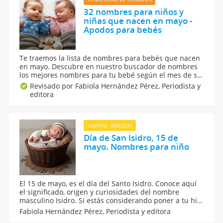
32 nombres para niños y
niñas que nacen en mayo -
Apodos para bebés
Te traemos la lista de nombres para bebés que nacen
en mayo. Descubre en nuestro buscador de nombres
los mejores nombres para tu bebé según el mes de su
nacimiento. Te contamos el significado y origen de
Revisado por Fabiola Hernández Pérez,
Periodista y
estos nombres para niños y nombres para niñas que
editora
están a punto de nacer en el mes de mayo.
SANTOS - BÍBLICOS
Día de San Isidro, 15 de
mayo. Nombres para niño
El 15 de mayo, es el día del Santo Isidro. Conoce aquí
el significado, origen y curiosidades del nombre
masculino Isidro. Si estás considerando poner a tu hijo
el nombre Isidro, te contamos algunas curiosidades
Fabiola Hernández Pérez,
Periodista y editora
sobre este nombre. Además, algunas opciones de