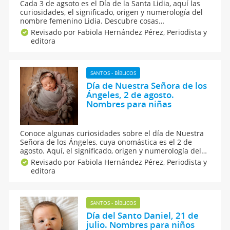
Cada 3 de agsoto es el Día de la Santa Lidia, aquí las
curiosidades, el significado, origen y numerología del
nombre femenino Lidia. Descubre cosas
sorprendentes sobre el nombre de Lidia para niñas,
Revisado por Fabiola Hernández Pérez,
Periodista y
así como nuestras sugerencias de nombres
editora
compuestos para este lindísimo apodo de origen
griego.
SANTOS - BÍBLICOS
Día de Nuestra Señora de los
Ángeles, 2 de agosto.
Nombres para niñas
Conoce algunas curiosidades sobre el día de Nuestra
Señora de los Ángeles, cuya onomástica es el 2 de
agosto. Aquí, el significado, origen y numerología del
nombre Ángeles para niñas. Si aún no te decides por
Revisado por Fabiola Hernández Pérez,
Periodista y
este nombre, puedes combinarlo con otros, ¡estamos
editora
seguras que lo amarás para tu nena!
SANTOS - BÍBLICOS
Día del Santo Daniel, 21 de
julio. Nombres para niños