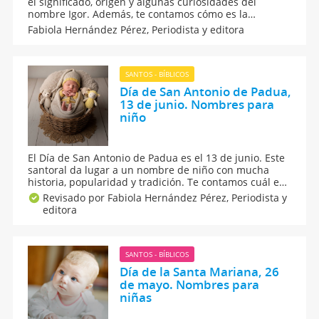
el significado, origen y algunas curiosidades del
nombre Igor. Además, te contamos cómo es la
personalidad de los pequeños que llevan este original
Fabiola Hernández Pérez,
Periodista y editora
apodo y con qué otros nombres puede combinarse. Si
note convence, hay más opciones de nombres con
letra I.
SANTOS - BÍBLICOS
Día de San Antonio de Padua,
13 de junio. Nombres para
niño
El Día de San Antonio de Padua es el 13 de junio. Este
santoral da lugar a un nombre de niño con mucha
historia, popularidad y tradición. Te contamos cuál es
el significado y origen de este nombre y por qué este
Revisado por Fabiola Hernández Pérez,
Periodista y
santo es venerado. No te pierdas el santoral de San
editora
Antonio de Padua, nombre para niños.
SANTOS - BÍBLICOS
Día de la Santa Mariana, 26
de mayo. Nombres para
niñas