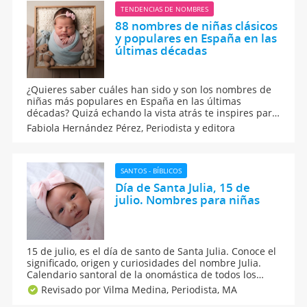
TENDENCIAS DE NOMBRES
88 nombres de niñas clásicos
y populares en España en las
últimas décadas
¿Quieres saber cuáles han sido y son los nombres de
niñas más populares en España en las últimas
décadas? Quizá echando la vista atrás te inspires para
encontrar el nombre para bebés niñas que estaban
Fabiola Hernández Pérez,
Periodista y editora
buscando. Y es que elegir el nombre para tu niña no
es algo fácil. Aquí, los mejores de los 50's hasta hoy.
SANTOS - BÍBLICOS
Día de Santa Julia, 15 de
julio. Nombres para niñas
15 de julio, es el día de santo de Santa Julia. Conoce el
significado, origen y curiosidades del nombre Julia.
Calendario santoral de la onomástica de todos los
nombres de santo. ¿Qué nombres combinan con Julia
Revisado por Vilma Medina,
Periodista, MA
para formar nombres compuestos? Qué dice la