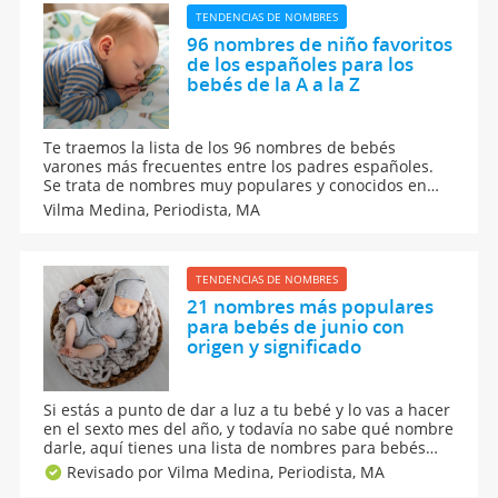
TENDENCIAS DE NOMBRES
96 nombres de niño favoritos
de los españoles para los
bebés de la A a la Z
Te traemos la lista de los 96 nombres de bebés
varones más frecuentes entre los padres españoles.
Se trata de nombres muy populares y conocidos en
España, todos seleccionados para niños varones,
Vilma Medina,
Periodista, MA
según el Instituto de Estadística en España. ¿Qué
nombres para niños son tendencia entre los padres?
TENDENCIAS DE NOMBRES
21 nombres más populares
para bebés de junio con
origen y significado
Si estás a punto de dar a luz a tu bebé y lo vas a hacer
en el sexto mes del año, y todavía no sabe qué nombre
darle, aquí tienes una lista de nombres para bebés
que nacen en junio. Descubre en nuestro guía de
Revisado por Vilma Medina,
Periodista, MA
nombres los mejores nombres para tu bebé según el