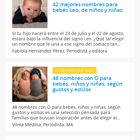
42 mejores nombres para
bebés Leo, de niños y niñas
Si tu hijo nacerá entre el 23 de julio y el 22 de agosto,
estará bajo la influencia del signo Leo. ¿Qué tal elegir
un nombre que le una a ese signo del zodiaco tan
marcado por un carácter fuerte? ¿Qué dice el
Fabiola Hernández Pérez,
Periodista y editora
horóscopo? Estos son los 42 mejores nombres de
niños nacidos bajo el signo del zodiaco de Leo.
A-Z NOMBRES PARA BEBÉS
48 nombres con O para
bebés, niños y niñas, según
gustos y estilos
48 nombres con O para bebés, niños y niñas, según
gustos y estilos es una selección pensada para
familias que buscan inspiración antes de elegir el
nombre perfecto. Aquí, algunas opciones modernas,
Vilma Medina,
Periodista, MA
originales, cortas, clásicas y tradicionales, todas ellas
con la letra O, tanto para niño como para niña.