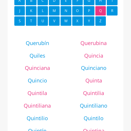
A
B
C
D
E
F
G
H
I
J
K
L
M
N
O
P
Q
R
S
T
U
V
W
X
Y
Z
Querubín
Querubina
Quiles
Quincia
Quinciana
Quinciano
Quincio
Quinta
Quintila
Quintilia
Quintiliana
Quintiliano
Quintilio
Quintilo
Quintín
Quintina