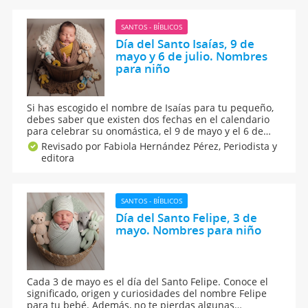
nombre combinados con este bello apodo.
SANTOS - BÍBLICOS
Día del Santo Isaías, 9 de
mayo y 6 de julio. Nombres
para niño
Si has escogido el nombre de Isaías para tu pequeño,
debes saber que existen dos fechas en el calendario
para celebrar su onomástica, el 9 de mayo y el 6 de
julio Conoce el significado, origen y curiosidades del
Revisado por Fabiola Hernández Pérez,
Periodista y
nombre Isaías y cómo es su personalidad según la
editora
numerología.
SANTOS - BÍBLICOS
Día del Santo Felipe, 3 de
mayo. Nombres para niño
Cada 3 de mayo es el día del Santo Felipe. Conoce el
significado, origen y curiosidades del nombre Felipe
para tu bebé. Además, no te pierdas algunas