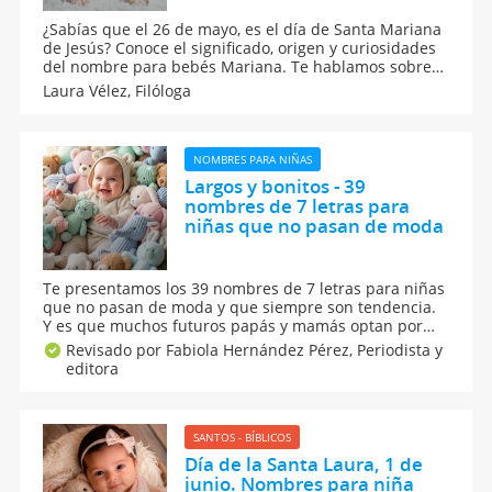
¿Sabías que el 26 de mayo, es el día de Santa Mariana
de Jesús? Conoce el significado, origen y curiosidades
del nombre para bebés Mariana. Te hablamos sobre
el calendario santoral de la onomástica de todos los
Laura Vélez,
Filóloga
nombres de santo. Aquí están los mejores nombres
para niñas.
NOMBRES PARA NIÑAS
Largos y bonitos - 39
nombres de 7 letras para
niñas que no pasan de moda
Te presentamos los 39 nombres de 7 letras para niñas
que no pasan de moda y que siempre son tendencia.
Y es que muchos futuros papás y mamás optan por
nombres largos para niñas porque se relacionan con
Revisado por Fabiola Hernández Pérez,
Periodista y
bebés con mucha personalidad y porque poseen una
editora
melódica armoniosidad. Conócelos todos.
SANTOS - BÍBLICOS
Día de la Santa Laura, 1 de
junio. Nombres para niña