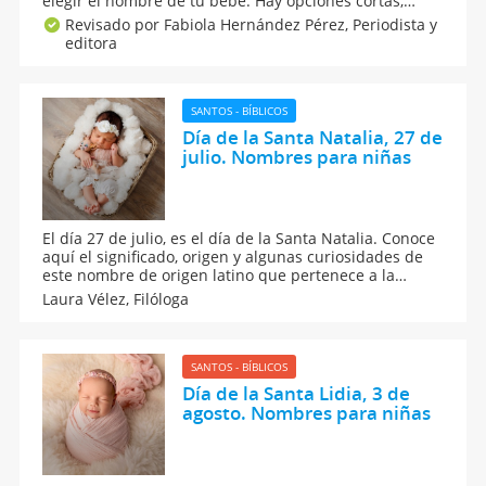
elegir el nombre de tu bebé. Hay opciones cortas,
modernas, clásicas, originales y poco comunes
Revisado por Fabiola Hernández Pérez,
Periodista y
inspiradas en la Biblia. Aquí, el origen, significado e
editora
historia de cada nombre bíblico para bebés.
SANTOS - BÍBLICOS
Día de la Santa Natalia, 27 de
julio. Nombres para niñas
El día 27 de julio, es el día de la Santa Natalia. Conoce
aquí el significado, origen y algunas curiosidades de
este nombre de origen latino que pertenece a la
misma familia que Navidad o Natividad. Además, te
Laura Vélez,
Filóloga
contamos qué dice la numerología de Natalia y te
damos más ideas de nombres con letra N para niñas.
SANTOS - BÍBLICOS
Día de la Santa Lidia, 3 de
agosto. Nombres para niñas