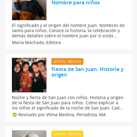
Nombre para niños
El significado y el origen del nombre Juan. Nombres de
santo para niños. Conoce la historia, la celebración y
demás detalles sobre el nombre Juan por si estás
pensando en ponerlo al bebé que esperas. Un nombre
María Machado,
Editora
corto que se dice de forma distinta en otros idiomas
para los niños.
SANTOS - BÍBLICOS
Fiesta de San Juan. Historia y
origen
Noche y fiesta de San Juan con niños. Historia y origen
de la fiesta de San Juan para niños. Cómo explicar a
los niños el significado de la noche de San Juan. Cada
23 de junio se celebra la Noche de San Juan una fiesta
Revisado por Vilma Medina,
Periodista, MA
en la que se encienden hogueras y fuegos de
artifícios.
SANTOS - BÍBLICOS