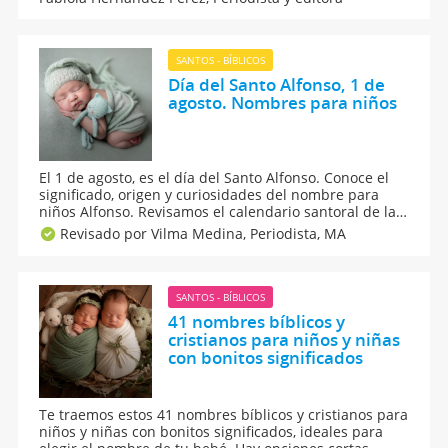
su significado. Se trata de nombres populares,
tradicionales, cortos y poco comunes.
SANTOS - BÍBLICOS
Día del Santo Alfonso, 1 de
agosto. Nombres para niños
El 1 de agosto, es el día del Santo Alfonso. Conoce el
significado, origen y curiosidades del nombre para
niños Alfonso. Revisamos el calendario santoral de la
onomástica de todos los nombres de santo y
Revisado por Vilma Medina,
Periodista, MA
conocemos más sobre los nombres para niños y el día
de su santoral.
SANTOS - BÍBLICOS
41 nombres bíblicos y
cristianos para niños y niñas
con bonitos significados
Te traemos estos 41 nombres bíblicos y cristianos para
niños y niñas con bonitos significados, ideales para