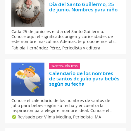
Día del Santo Guillermo, 25
de junio. Nombres para niño
Cada 25 de junio, es el día del Santo Guillermo.
Conoce aquí el significado, origen y curiosidades de
este nombre masculino. Además, te proponemos otros
nombres que puedes combinar con Guillermo o
Fabiola Hernández Pérez,
Periodista y editora
aquellos que empiezan con la letra G si aún no te
decides por este apodo de origen germánico. Te
encantarán.
SANTOS - BÍBLICOS
Calendario de los nombres
de santos de julio para bebés
según su fecha
Conoce el calendario de los nombres de santos de
julio para bebés según su fecha y encuentra la
inspiración para elegir el nombre ideal. Conoce el
significado y la historia de cada nombre que se
Revisado por Vilma Medina,
Periodista, MA
celebra en este mes en una guía perfecta para futuros
padres. ¡Dale un valor especial al nombre de tu hijo!