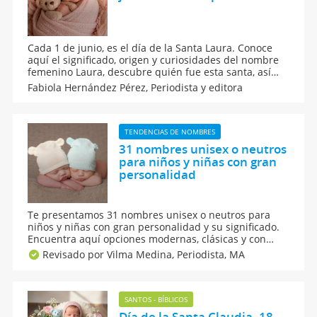
Cada 1 de junio, es el día de la Santa Laura. Conoce
aquí el significado, origen y curiosidades del nombre
femenino Laura, descubre quién fue esta santa, así
como los posibles nombres combinados que puedes
Fabiola Hernández Pérez,
Periodista y editora
elegir para este apodo de origen latino. Si esperas a
una niña, este nombre es el indicado para ella.
TENDENCIAS DE NOMBRES
31 nombres unisex o neutros
para niños y niñas con gran
personalidad
Te presentamos 31 nombres unisex o neutros para
niños y niñas con gran personalidad y su significado.
Encuentra aquí opciones modernas, clásicas y con
mucha historia para tu bebé. Explora hermosos
Revisado por Vilma Medina,
Periodista, MA
nombres de diferentes orígenes, los cuales reflejan
una gran fuerza, elegancia y autenticidad.
SANTOS - BÍBLICOS
Día de la Santa Claudia, 18