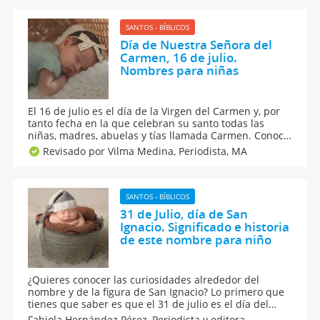
numerología sobre Julia.
SANTOS - BÍBLICOS
Día de Nuestra Señora del
Carmen, 16 de julio.
Nombres para niñas
El 16 de julio es el día de la Virgen del Carmen y, por
tanto fecha en la que celebran su santo todas las
niñas, madres, abuelas y tías llamada Carmen. Conoce
el significado, origen y algunas curiosidades del
Revisado por Vilma Medina,
Periodista, MA
nombre Carmen. Además, encuentra frases para
felicitar a la Carmen más especial de tu vida.
SANTOS - BÍBLICOS
31 de Julio, día de San
Ignacio. Significado e historia
de este nombre para niño
¿Quieres conocer las curiosidades alrededor del
nombre y de la figura de San Ignacio? Lo primero que
tienes que saber es que el 31 de julio es el día del
Santo Ignacio. Conoce aquí el significado, origen y
Fabiola Hernández Pérez,
Periodista y editora