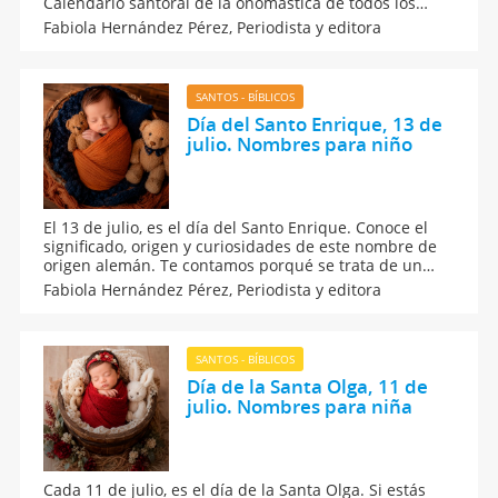
Calendario santoral de la onomástica de todos los
nombres de santo. Curiosidades sobre el nombre de
Fabiola Hernández Pérez,
Periodista y editora
Ana para las niñas. El santo de Ana. Cuándo es la
onomástica de Ana.
SANTOS - BÍBLICOS
Día del Santo Enrique, 13 de
julio. Nombres para niño
El 13 de julio, es el día del Santo Enrique. Conoce el
significado, origen y curiosidades de este nombre de
origen alemán. Te contamos porqué se trata de un
nombre con un significado muy poderoso, cuyo
Fabiola Hernández Pérez,
Periodista y editora
santoral se celebra en todos los lugares del mundo.
Además, ¿qué dice la numerología de su
personalidad?
SANTOS - BÍBLICOS
Día de la Santa Olga, 11 de
julio. Nombres para niña
Cada 11 de julio, es el día de la Santa Olga. Si estás