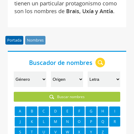
tienen un particular protagonismo como
son los nombres de
Brais, Uxía y Antía
.
Portada
Nombres
Buscador de nombres
Buscar nombres
A
B
C
D
E
F
G
H
I
J
K
L
M
N
O
P
Q
R
S
T
U
V
W
X
Y
Z