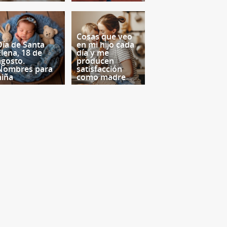
Cosas que veo
Día de Santa
en mi hijo cada
Elena, 18 de
día y me
agosto.
producen
Nombres para
satisfacción
niña
como madre