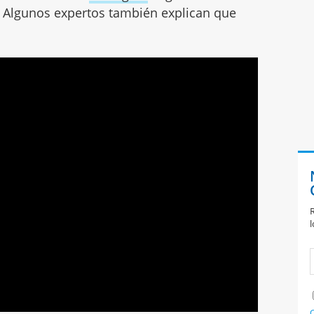
 Algunos expertos también explican que
R
l
C