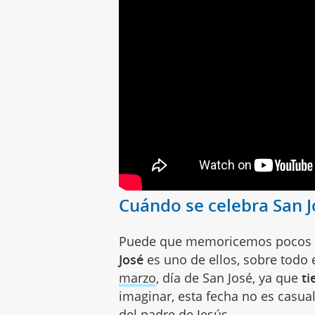
Cuándo se celebra San J
Puede que memoricemos pocos dí
José
es uno de ellos, sobre todo 
marzo
, día de San José, ya que
ti
imaginar, esta fecha no es casual
del padre de Jesús.