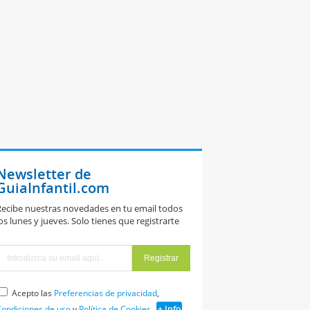
Newsletter de
GuiaInfantil.com
ecibe nuestras novedades en tu email todos
os lunes y jueves. Solo tienes que registrarte
Acepto las
Preferencias de privacidad
,
ondiciones de uso
y
Política de Cookies
+ Info