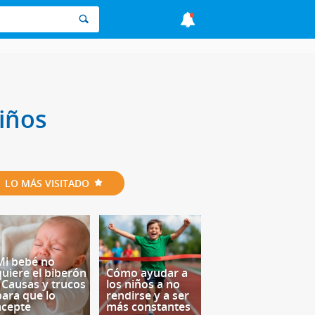
iños
o
LO MÁS VISITADO
Mi bebé no
quiere el biberón
Cómo ayudar a
- Causas y trucos
los niños a no
para que lo
rendirse y a ser
acepte
más constantes