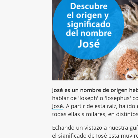
José es un nombre de origen he
hablar de 'Ioseph' o 'Iosephus' 
José
. A partir de esta raíz, ha i
todas ellas similares, en distint
Echando un vistazo a nuestra g
el significado de José está muy 