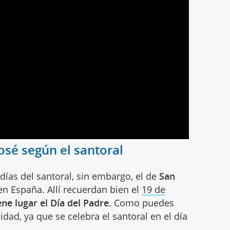
osé según el santoral
as del santoral, sin embargo, el de
San
en España. Allí recuerdan bien el
19 de
ene lugar el Día del Padre
. Como puedes
idad, ya que se celebra el santoral en el día