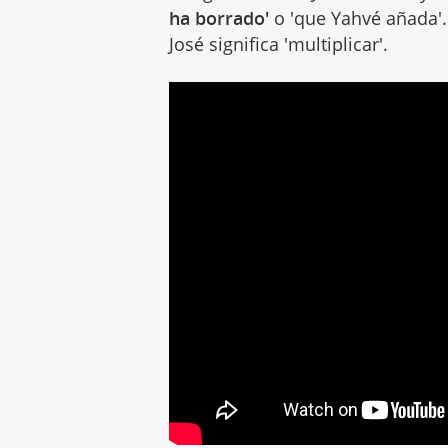
ha borrado'
o 'que Yahvé añada'.
José significa 'multiplicar'.