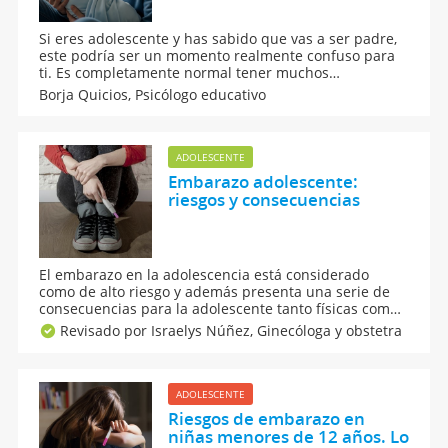
Si eres adolescente y has sabido que vas a ser padre,
este podría ser un momento realmente confuso para
ti. Es completamente normal tener muchos
sentimientos diferentes y sentirse perdido. Te
Borja Quicios,
Psicólogo educativo
contamos cómo ser papá adolescente y asumir la
paternidad con responsabilidad, a pesar de tu corta
edad.
ADOLESCENTE
Embarazo adolescente:
riesgos y consecuencias
El embarazo en la adolescencia está considerado
como de alto riesgo y además presenta una serie de
consecuencias para la adolescente tanto físicas como
psíquicas. El embarazo en la adolescencia o embarazo
Revisado por Israelys Núñez,
Ginecóloga y obstetra
precoz, tiene riesgos adicionales de salud tanto para
la madre como para el bebé. Por ello no se aconseja
un embarazo adolescente.
ADOLESCENTE
Riesgos de embarazo en
niñas menores de 12 años. Lo