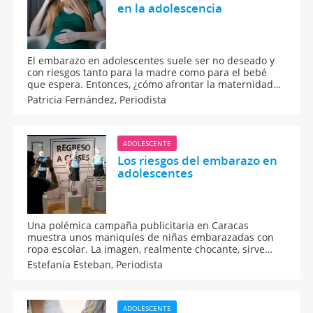
en la adolescencia
El embarazo en adolescentes suele ser no deseado y
con riesgos tanto para la madre como para el bebé
que espera. Entonces, ¿cómo afrontar la maternidad
en la adolescencia? Cómo superar los miedos,
Patricia Fernández,
Periodista
angustias y enfado por esta situación y hacerse cargo
del bebé de forma responsable.
ADOLESCENTE
Los riesgos del embarazo en
adolescentes
Una polémica campaña publicitaria en Caracas
muestra unos maniquíes de niñas embarazadas con
ropa escolar. La imagen, realmente chocante, sirve
para alertar sobre los peligros que supone un
Estefanía Esteban,
Periodista
embarazo en adolescentes. En Venezuela han
aumentado los embarazos en menores y quieren
poner freno. La mejor manera: sensibilizar a los
padres sobre este problema.
ADOLESCENTE