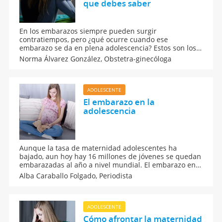
que debes saber
En los embarazos siempre pueden surgir
contratiempos, pero ¿qué ocurre cuando ese
embarazo se da en plena adolescencia? Estos son los
riesgos y peligros de embarazo en niñas menores de
Norma Álvarez González,
Obstetra-ginecóloga
12 años para ellas, para los bebés e, incluso, para la
vida de ambos.
ADOLESCENTE
El embarazo en la
adolescencia
Aunque la tasa de maternidad adolescentes ha
bajado, aun hoy hay 16 millones de jóvenes se quedan
embarazadas al año a nivel mundial. El embarazo en
la adolescencia es algo preocupante debido al riesgo
Alba Caraballo Folgado,
Periodista
que conlleva para la mamá y para el bebé. Qué
implica un embarazo para los adolescentes.
ADOLESCENTE
Cómo afrontar la maternidad