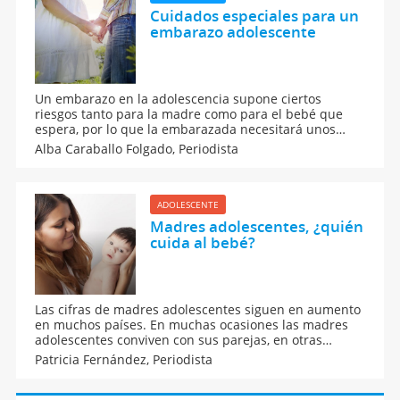
Cuidados especiales para un
embarazo adolescente
Un embarazo en la adolescencia supone ciertos
riesgos tanto para la madre como para el bebé que
espera, por lo que la embarazada necesitará unos
cuidados especiales. Repasamos las necesidades de
Alba Caraballo Folgado,
Periodista
un embarazo adolescente y te contamos por qué se
debe evitarlo.
ADOLESCENTE
Madres adolescentes, ¿quién
cuida al bebé?
Las cifras de madres adolescentes siguen en aumento
en muchos países. En muchas ocasiones las madres
adolescentes conviven con sus parejas, en otras
muchas terminan viviendo con sus padres quienes les
Patricia Fernández,
Periodista
ayudan con la crianza y cuidados de su bebé.
Embarazo adolescente.