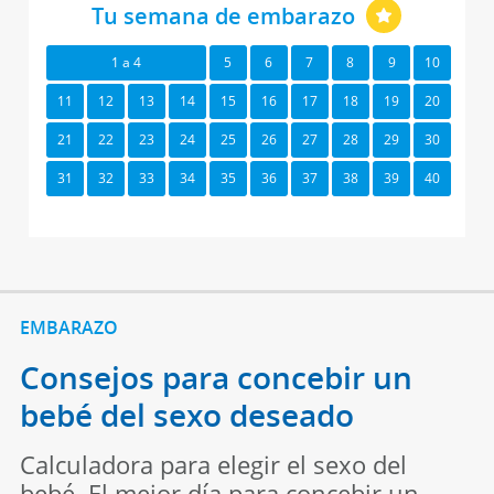
Tu semana de embarazo
1 a 4
5
6
7
8
9
10
11
12
13
14
15
16
17
18
19
20
21
22
23
24
25
26
27
28
29
30
31
32
33
34
35
36
37
38
39
40
EMBARAZO
Consejos para concebir un
bebé del sexo deseado
Calculadora para elegir el sexo del
bebé. El mejor día para concebir un