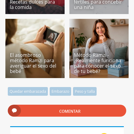
Recetas dulces para
fértiles para concebir
la comida
una niña
El asombroso
Método Ramzi -
método Ramzi para
¿Realmente funciona
averiguar el sexo del
para conocer el sexo
bebé
de tu bebé?
Quedar embarazada
Embarazo
Peso y talla
COMENTAR