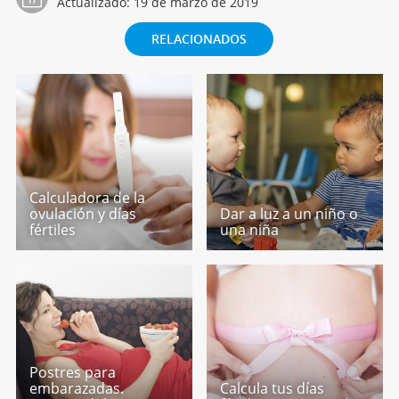
Actualizado:
19 de marzo de 2019
RELACIONADOS
Calculadora de la
ovulación y días
Dar a luz a un niño o
fértiles
una niña
Postres para
embarazadas.
Calcula tus días