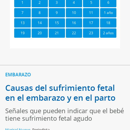
1
2
3
4
5
6
7
8
9
10
11
1 año
13
14
15
16
17
18
19
20
21
22
23
2 años
EMBARAZO
Causas del sufrimiento fetal
en el embarazo y en el parto
Señales que pueden indicar que el bebé
tiene sufrimiento fetal agudo
Marisol Nuevo
,
Periodista