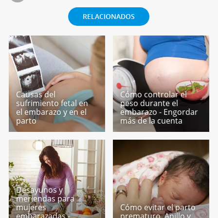
RELACIONADOS
Causas del
Cómo controlar el
sufrimiento fetal en
peso durante el
el embarazo y en el
embarazo - Engordar
parto
más de la cuenta
Desayunos y
meriendas para
mujeres
Cómo evitar el parto
embarazadas -
prematuro. Anillo y