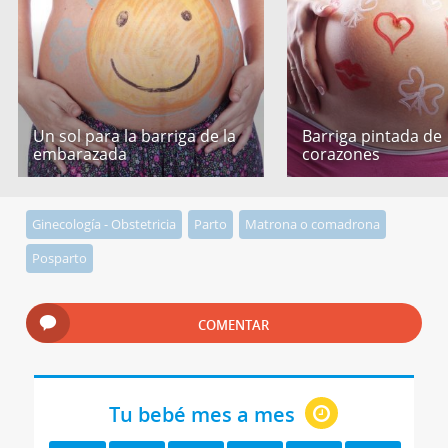
Un sol para la barriga de la
Barriga pintada de
embarazada
corazones
Ginecología - Obstetricia
Parto
Matrona o comadrona
Posparto
COMENTAR
Tu bebé mes a mes