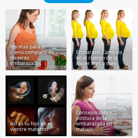
Recetas para el
menú completo de
Embarazo. Cambios
mujeres
en el cuerpo de la
embarazadas
mujer mes a mes
Consejos sobre la
postura de la
Así es tu hijo en el
embarazada en el
vientre materno
trabajo