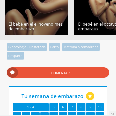
El bebé en el el noveno mes
El bebé en el octa
de embarazo
embarazo
Ginecología - Obstetricia
Parto
Matrona o comadrona
Posparto
COMENTAR
Tu semana de embarazo
1 a 4
5
6
7
8
9
10
Ad