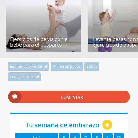
Ejercicios de pelvis con el
Levanta pesas con 
bebé para el posparto
Ejercicios de pospa
Estimulación infantil
Primeros pasos
Bebés
Lenguaje verbal
COMENTAR
Tu semana de embarazo
1 a 4
5
6
7
8
9
10