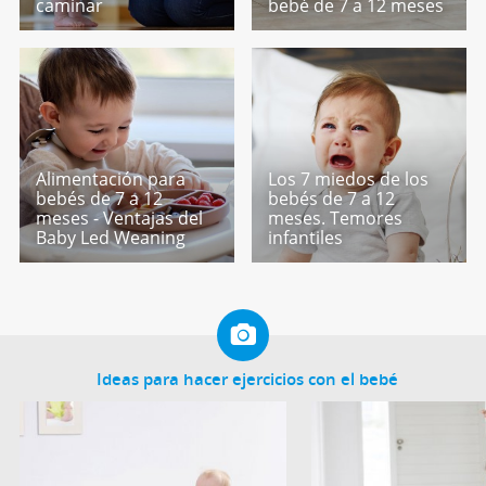
caminar
bebé de 7 a 12 meses
Alimentación para
Los 7 miedos de los
bebés de 7 a 12
bebés de 7 a 12
meses - Ventajas del
meses. Temores
Baby Led Weaning
infantiles
Ideas para hacer ejercicios con el bebé