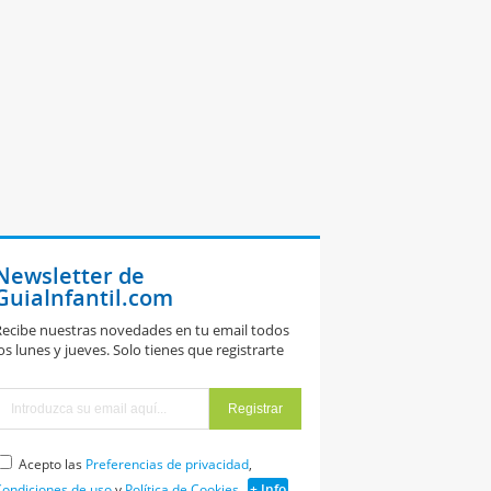
Newsletter de
GuiaInfantil.com
ecibe nuestras novedades en tu email todos
os lunes y jueves. Solo tienes que registrarte
Acepto las
Preferencias de privacidad
,
ondiciones de uso
y
Política de Cookies
+ Info