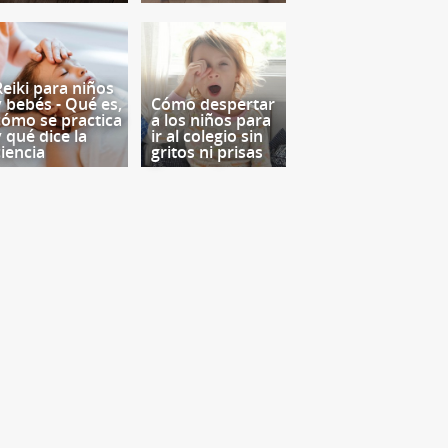
Reiki para niños
y bebés - Qué es,
Cómo despertar
cómo se practica
a los niños para
y qué dice la
ir al colegio sin
ciencia
gritos ni prisas