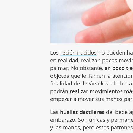
Los
recién nacidos
no pueden hac
en realidad, realizan pocos movi
palmar. No obstante,
en poco ti
objetos
que le llamen la atención
finalidad de llevárselos a la boc
podrán realizar movimientos más
empezar a mover sus manos para u
Las
huellas dactilares
del bebé ap
embarazo. Son únicas y permanec
y las manos, pero estos patrones