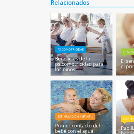
Relacionados
PSICOMOTRICIDAD
ETAPAS
Beneficios de la
El sen
psicomotricidad para
el pr
los niños
ESTIMULACIÓN INFANTIL
PAPILL
Primer contacto del
Papil
bebé con el agua,
bebés