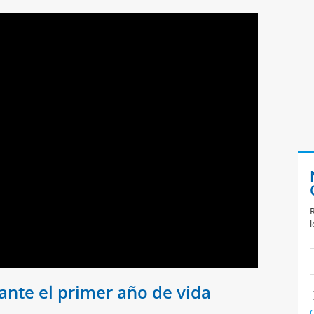
R
l
nte el primer año de vida
C