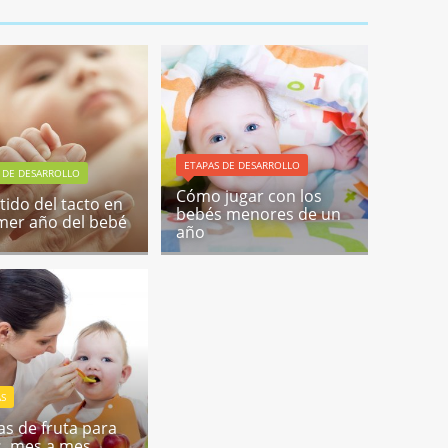
ETAPAS DE DESARROLLO
 DE DESARROLLO
Cómo jugar con los
tido del tacto en
bebés menores de un
imer año del bebé
año
AS
las de fruta para
, mes a mes