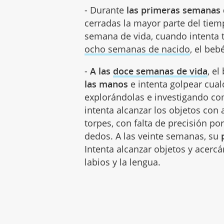
- Durante
las primeras semanas 
cerradas la mayor parte del tiemp
semana de vida, cuando intenta ti
ocho semanas de nacido
, el beb
-
A las
doce semanas
de vida
, e
las manos
e intenta golpear cual
explorándolas e investigando co
intenta alcanzar los objetos c
torpes, con falta de precisión po
dedos. A las
veinte semanas
, su
Intenta alcanzar objetos y acercá
labios y la lengua.