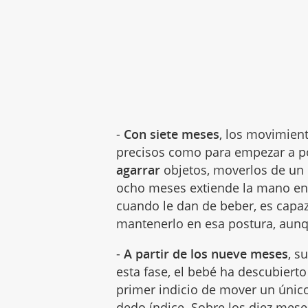
-
Con
siete meses
, los movimien
precisos como para empezar a p
agarrar
objetos, moverlos de un 
ocho meses
extiende la mano en 
cuando le dan de beber, es capaz
mantenerlo en esa postura, aunq
-
A partir de los nueve meses
, s
esta fase, el bebé ha descubierto
primer indicio de mover un úni
dedo índice. Sobre los
diez mese