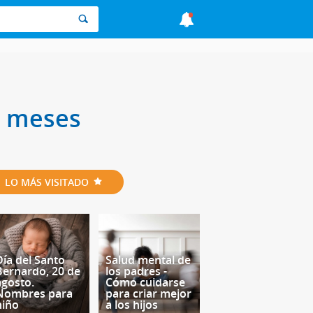
4 meses
LO MÁS VISITADO
Día del Santo
Salud mental de
Bernardo, 20 de
los padres -
agosto.
Cómo cuidarse
Nombres para
para criar mejor
niño
a los hijos