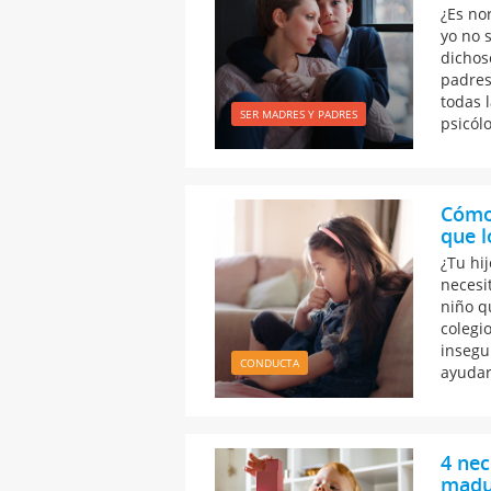
¿Es no
yo no 
dichos
padres
todas 
SER MADRES Y PADRES
psicólo
Cómo 
que l
¿Tu hi
necesi
niño q
colegi
insegu
CONDUCTA
ayudar
4 nec
madu