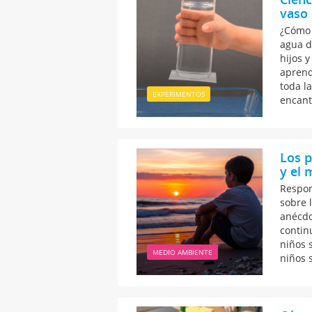
vaso 
¿Cómo 
agua d
hijos y
aprende
toda l
EXPERIMENTOS
encant
Los p
y el 
Respon
sobre 
anécdo
contin
niños 
MEDIO AMBIENTE
niños s