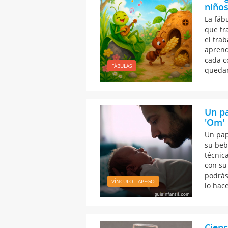
niños
La fáb
que tr
el tra
aprend
cada c
FÁBULAS
quedar
Un pa
'Om'
Un pap
su beb
técnic
con su
podrás
VÍNCULO - APEGO
lo hac
Cienc