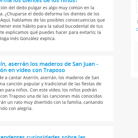
rma los dientes de los niños?
ción del dedo pulgar es algo muy común en la
ia. ¿Chuparse el dedo deforma los dientes de los
 Aquí, hablamos de las posibles consecuencias que
tener este hábito para la salud bucodental de tus
C
y te explicamos qué puedes hacer para evitarlo; la
loga Inés González explica.
ín, aserrán los maderos de San Juan -
ón en vídeo con Traposo
e a cantar Aserrín, aserrán, los maderos de San
una canción popular y tradicional de las fiestas de
an para niños. Con este vídeo, los niños podrán
 con Traposo una de las canciones más conocidas
rán un rato muy divertido con la familia, cantando
ando con alegría.
endentes curiosidades sobre las