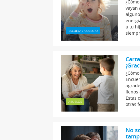
¿Cómo 
vayan 
alguno
energí
a tu hi
ESCUELA / COLEGIO
siempr
Carta
¡Grac
¿Cómo 
Encuen
agrade
llenos
Estas 
ABUELOS
otras f
No so
tamp