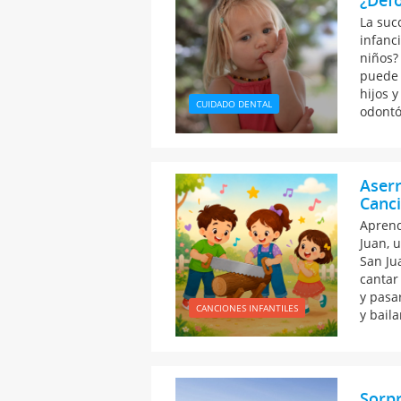
¿Defo
La suc
infanc
niños?
puede 
hijos 
CUIDADO DENTAL
odontó
Aserr
Canci
Aprend
Juan, 
San Ju
cantar
y pasa
CANCIONES INFANTILES
y bail
Sorpr