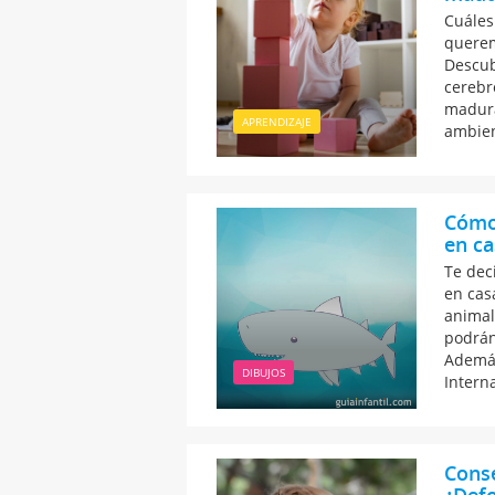
Cuáles
querem
Descub
cerebr
madura
APRENDIZAJE
ambien
Cómo 
en ca
Te dec
en cas
animal
podrán
Además
DIBUJOS
Interna
Conse