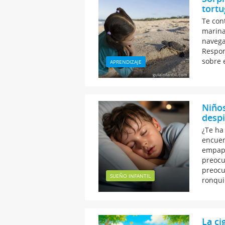
tortu
Te con
marina
navega
Respon
sobre 
APRENDIZAJE
Niño
desp
¿Te ha
encuen
empapa
preocu
preocu
SUEÑO INFANTIL
ronqui
La ci