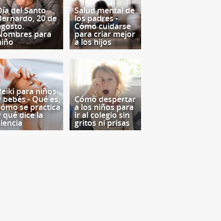
Día del Santo
Salud mental de
Bernardo, 20 de
los padres -
agosto.
Cómo cuidarse
Nombres para
para criar mejor
niño
a los hijos
Reiki para niños
y bebés - Qué es,
Cómo despertar
cómo se practica
a los niños para
y qué dice la
ir al colegio sin
ciencia
gritos ni prisas