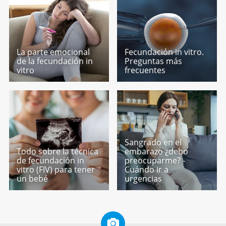
La parte emocional
Fecundación in vitro.
de la fecundación in
Preguntas más
vitro
frecuentes
Sangrado en el
Todo sobre la técnica
embarazo ¿debo
de fecundación in
preocuparme? -
vitro (FIV) para tener
Cuándo ir a
un bebé
urgencias