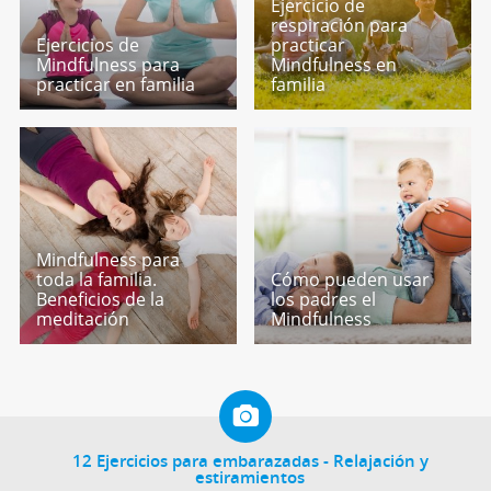
Ejercicio de
respiración para
Ejercicios de
practicar
Mindfulness para
Mindfulness en
practicar en familia
familia
Mindfulness para
toda la familia.
Cómo pueden usar
Beneficios de la
los padres el
meditación
Mindfulness
12 Ejercicios para embarazadas - Relajación y
estiramientos