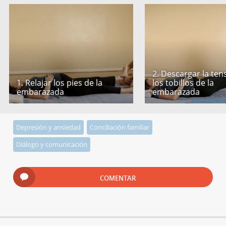
2. Descargar la ten
1. Relajar los pies de la
los tobillos de la
embarazada
embarazada
Depresión y ansiedad
Conciliación familiar
Diálogo y comunicación
COMENTAR