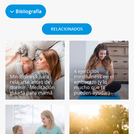
Bibliografía
RELACIONADOS
4 ejercicios
Mindfulness para
mindfulness en el
relajarse antes de
embarazo (y lo
dormir - Meditación
mucho que te
guiada para mamá
pueden ayudar)