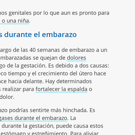
os genitales por lo que aun es pronto para
 o una niña
.
es durante el embarazo
 largo de las 40 semanas de embarazo a un
embarazadas se quejan de
dolores
rgo de la gestación. Es debido a dos causas:
co tiempo y el crecimiento del útero hace
lace hacia delante. Hay determinados
 realizar para
fortalecer la espalda
o
 dolor.
zo podrías sentirte más hinchada. Es
 gases durante el embarazo
. La
durante la gestación, puede causa estos
e estómago y
estreñimiento
. Para aliviar