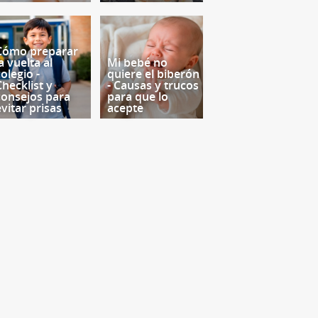
Cómo preparar
a vuelta al
Mi bebé no
olegio -
quiere el biberón
Checklist y
- Causas y trucos
consejos para
para que lo
evitar prisas
acepte