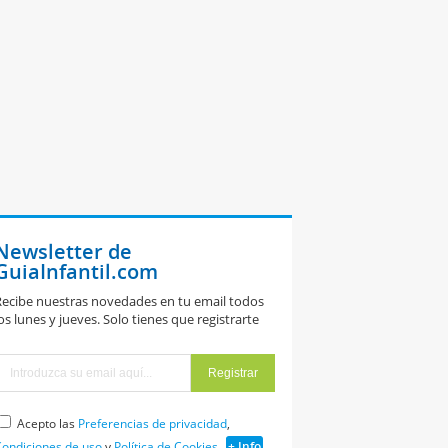
Newsletter de
GuiaInfantil.com
ecibe nuestras novedades en tu email todos
os lunes y jueves. Solo tienes que registrarte
Acepto las
Preferencias de privacidad
,
ondiciones de uso
y
Política de Cookies
+ Info