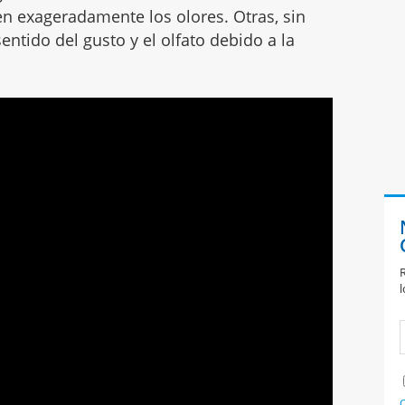
en exageradamente los olores. Otras, sin
ntido del gusto y el olfato debido a la
R
l
C