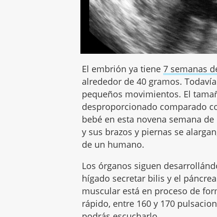
El embrión ya tiene
7 semanas d
alrededor de 40 gramos. Todavía 
pequeños movimientos. El tamañ
desproporcionado comparado con 
bebé en esta novena semana de 
y sus brazos y piernas se alarga
de un humano.
Los órganos siguen desarrollándo
hígado secretar bilis y el páncre
muscular está en proceso de for
rápido, entre 160 y 170 pulsacio
podrás escucharlo.